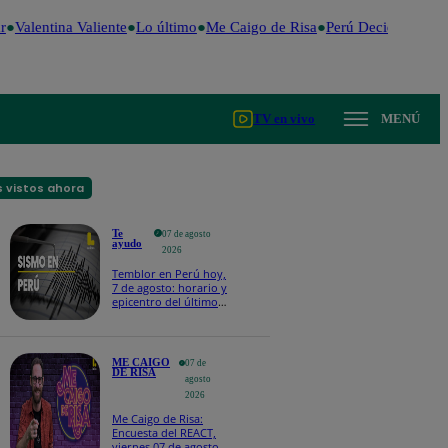
Valentina Valiente
Lo último
Me Caigo de Risa
Perú Decide 2026
F
TV en vivo
MENÚ
 vistos ahora
Te
07 de agosto
ayudo
2026
Temblor en Perú hoy,
7 de agosto: horario y
epicentro del último
sismo, según IGP
ME CAIGO
07 de
DE RISA
agosto
2026
Me Caigo de Risa:
Encuesta del REACT,
viernes 07 de agosto