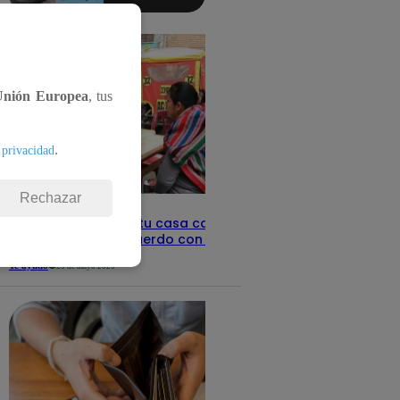
aquí los
detalles
Unión Europea
, tus
.
 privacidad
Rechazar
Revisa con tu DNI si tu casa califica
como pobre, de acuerdo con el Sisfoh
Te ayudo
25 de mayo 2026