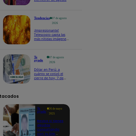
Tendencias
07 de agosto
2026
¡Impresionante!
Telescopio capta las
más nítidas imágenes
de lo que ocurre en la
superficie del Sol
Te
07 de agosto
ayudo
2026
Dólar en Perú: a
cuánto se cotizó el
cierre de hoy, 7 de
agosto de 2026
tacados
Te
26 de mayo
ayudo
2025
Revisa si tienes
deudas
consultando
con tu DNI: