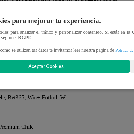
emos la
programación
completa de
partidos
que se
a nota de
Latina Noticias
, mira los
encuentros
que
ies para mejorar tu experiencia.
ookies para analizar el tráfico y personalizar contenido. Si estás en la
E JUNIO
n según el
RGPD
.
como se utilizan tus datos te invitamos leer nuestra pagina de
Política de
Aceptar Cookies
 Tele, Bet365, Win+ Futbol, Win Play, Fanatiz USA
+ Futbol, Win Play, Fanatiz USA, fuboTV
ele, Bet365, Win+ Futbol, Wi
 Premium Chile