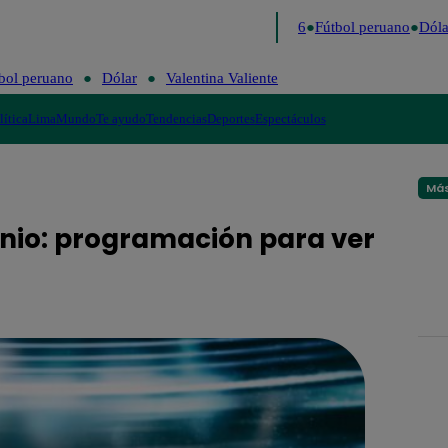
Lo último
Me Caigo de Risa
Perú Decide 2026
Fútbol peruano
Dólar
bol peruano
Dólar
Valentina Valiente
lítica
Lima
Mundo
Te ayudo
Tendencias
Deportes
Espectáculos
Más
unio: programación para ver