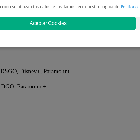
mos la
programación completa de partidos
que se
como se utilizan tus datos te invitamos leer nuestra pagina de
Política de
a nota de
Latina Noticias
, mira
los encuentros que
Aceptar Cookies
 JUNIO
V, DSGO, Disney+, Paramount+
s, DGO, Paramount+