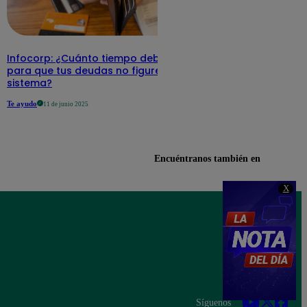
Infocorp: ¿Cuánto tiempo debe pasar
para que tus deudas no figuren en su
sistema?
Te ayudo
11 de junio 2025
Encuéntranos también en
X
Síguenos