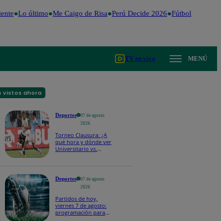
ente
Lo último
Me Caigo de Risa
Perú Decide 2026
Fútbol peruano
TV en vivo
MENÚ
 vistos ahora
Deportes
07 de agosto
2026
Torneo Clausura: ¿A
qué hora y dónde ver
Universitario vs.
Sporting Cristal por la
fecha 4?
Deportes
07 de agosto
2026
Partidos de hoy,
viernes 7 de agosto:
programación para
ver fútbol EN VIVO