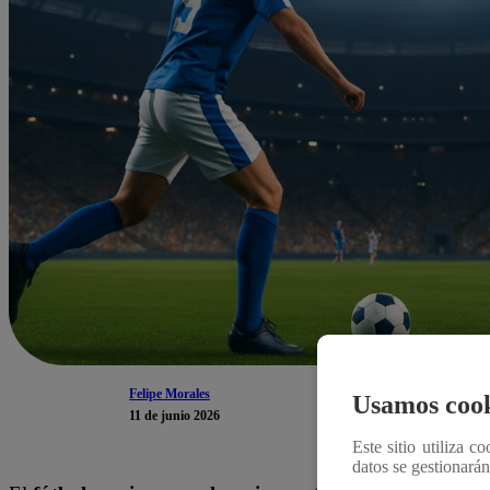
Felipe Morales
Usamos cook
11 de junio 2026
Este sitio utiliza c
datos se gestionará