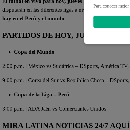
El
fútbol en vivo para hoy, jueves 11 de junio
. Te trae
Para conocer mejor 
disputarán en las diferentes ligas a nivel mundial. En est
hay en el Perú y el mundo
.
PARTIDOS DE HOY, JUEVES 11 DE
Copa del Mundo
2:00 p.m. | México vs Sudáfrica – DSports, América T
9:00 p.m. | Corea del Sur vs República Checa – DSport
Copa de la Liga – Perú
3:00 p.m. | ADA Jaén vs Comerciantes Unidos
MIRA LATINA NOTICIAS 24/7 AQUÍ