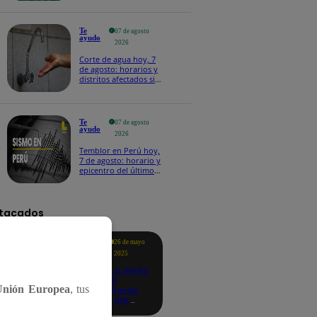
Te
07 de agosto
ayudo
2026
Corte de agua hoy, 7
de agosto: horarios y
distritos afectados sin
el servicio de Sedapal
Te
07 de agosto
ayudo
2026
Temblor en Perú hoy,
7 de agosto: horario y
epicentro del último
sismo, según IGP
tacados
Te
26 de mayo
ayudo
2025
Revisa si tienes
deudas
Unión Europea
, tus
consultando
con tu DNI:
aquí los