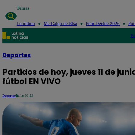
Temas
Lo último
Me C
Lo último
Me Caigo de Risa
Perú Decide 2026
Fút
Po
Deportes
Partidos de hoy, jueves 11 de ju
fútbol EN VIVO
Deportes
a las 00:23