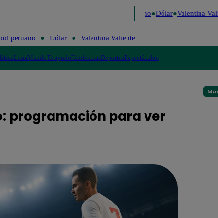
aigo de Risa
Perú Decide 2026
Fútbol peruano
Dólar
Valentina Vali
bol peruano
Dólar
Valentina Valiente
lítica
Lima
Mundo
Te ayudo
Tendencias
Deportes
Espectáculos
Más
nio: programación para ver