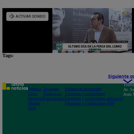
Tags:
Fútbol en vivo
Lo último
Partidos de hoy
Siguiente a
Teléf
Política
Te ayudo
Política de privacidad
Av. Sa
Lima
Tendencias
Términos y condiciones
Jesús 
Deportes
Espectáculos
Términos y condiciones aplicación
Mundo
Términos y Condiciones APP
Perú