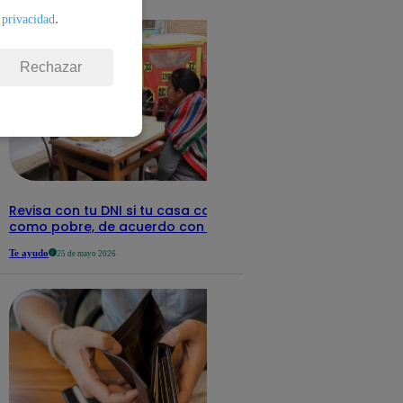
detalles
.
 privacidad
Rechazar
Revisa con tu DNI si tu casa califica
como pobre, de acuerdo con el Sisfoh
Te ayudo
25 de mayo 2026