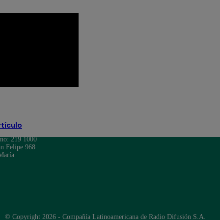
Programación TV
rtículo
ono: 219 1000
n Felipe 968
María
© Copyright 2026 - Compañía Latinoamericana de Radio Difusión S.A.