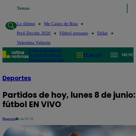
Temas
Lo último
Me Caigo de Risa
Perú D
Lo último
Me Caigo de Risa
Perú Decide 2026
Fútbol peruano
Dólar
Valentina Valiente
Política
Lima
Mundo
Te ayudo
Tendencias
TV en vivo
MENÚ
Deportes
Espectáculos
Deportes
Partidos de hoy, lunes 8 de juni
fútbol EN VIVO
Deportes
a las 01:32