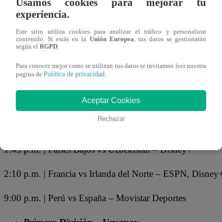
Usamos cookies para mejorar tu
08 de junio 2026
experiencia.
Este sitio utiliza cookies para analizar el tráfico y personalizar
El
fútbol en vivo para hoy, lunes 8 de junio
. Te traemo
contenido. Si estás en la
Unión Europea
, tus datos se gestionarán
según el
RGPD
.
se disputarán en las diferentes ligas a nivel mundial. En e
Para conocer mejor como se utilizan tus datos te invitamos leer nuestra
mira
los encuentros que hay en el Perú y el mundo
.
Política de privacidad
pagina de
.
PARTIDOS DE HOY, LUNES 8 DE J
Aceptar Cookies
Rechazar
Amistoso internacional – FIFA
1:45 p.m. | Países Bajos vs Uzbekistán – Disney+
2:10 p.m. | Francia vs Irlanda del Norte – ESPN, Disney
9:00 p.m. | Perú vs España – Movistar Deportes