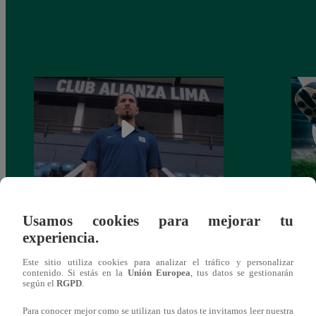
Alianza Lima: así anunció a Sergio Peña
Parti
Usamos cookies para mejorar tu
como nuevo fichaje para el Torneo
prog
experiencia.
Clausura 2025
Este sitio utiliza cookies para analizar el tráfico y personalizar
contenido. Si estás en la
Unión Europea
, tus datos se gestionarán
según el
RGPD
.
Para conocer mejor como se utilizan tus datos te invitamos leer nuestra