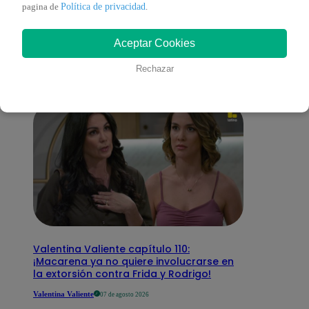
También te puede
Política de privacidad
pagina de
.
Aceptar Cookies
interesar
Rechazar
Valentina Valiente capítulo 110:
¡Macarena ya no quiere involucrarse en
la extorsión contra Frida y Rodrigo!
Valentina Valiente
07 de agosto 2026