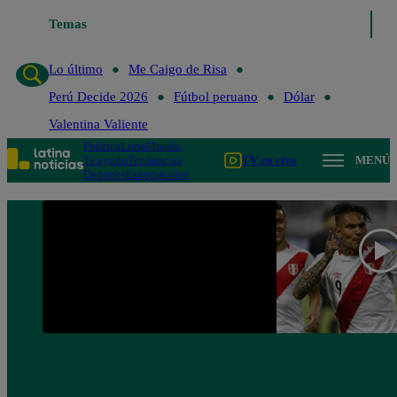
Temas
Lo último
Me Caigo de Risa
Perú Decide 2
Lo último
Me Caigo de Risa
Perú Decide 2026
Fútbol peruano
Dólar
Valentina Valiente
Política
Lima
Mundo
Te ayudo
Tendencias
TV en vivo
MENÚ
Deportes
Espectáculos