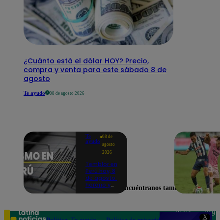
¿Cuánto está el dólar HOY? Precio,
compra y venta para este sábado 8 de
agosto
Te ayudo
08 de agosto 2026
Te
08 de
ayudo
agosto
2026
Temblor en
Perú hoy, 8
de agosto:
horario y
Encuéntranos también en
epicentro
del último
sismo,
según IGP
Teléfono: 219
X