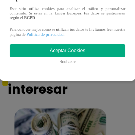
Este sitio utiliza cookies para analizar el tráfico y personalizar
contenido. Si estás en la
Unión Europea
, tus datos se gestionarán
Álvaro Vargas Llosa agradecido por
Esto 
según el
RGPD
.
muestras de afecto tras muerte de su padre
Rodry
Para conocer mejor como se utilizan tus datos te invitamos leer nuestra
Política de privacidad
pagina de
.
Aceptar Cookies
Rechazar
También te puede
interesar