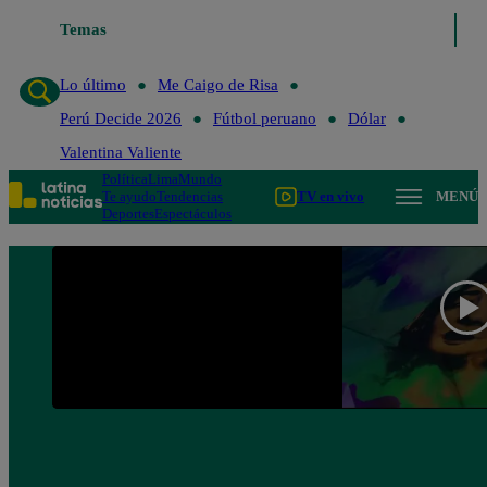
Temas
Lo último
Me Caigo de Risa
Lo último
Me Caigo de Risa
Perú Decide 2026
Fútbol peruano
Dólar
Valentina Valiente
Política
Lima
Mundo
Te ayudo
Tendencias
TV en vivo
MENÚ
Deportes
Espectáculos