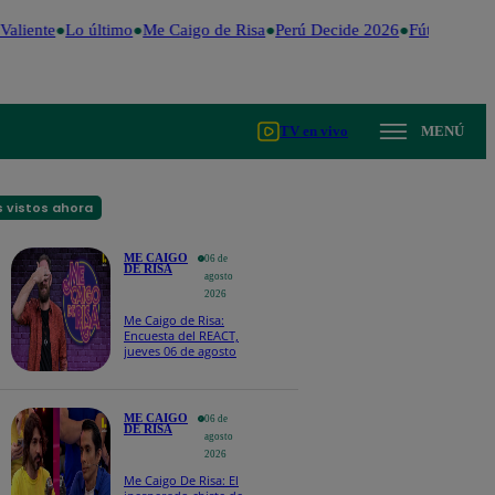
aliente
Lo último
Me Caigo de Risa
Perú Decide 2026
Fútbol perua
TV en vivo
MENÚ
 vistos ahora
ME CAIGO
06 de
DE RISA
agosto
2026
Me Caigo de Risa:
Encuesta del REACT,
jueves 06 de agosto
ME CAIGO
06 de
DE RISA
agosto
2026
Me Caigo De Risa: El