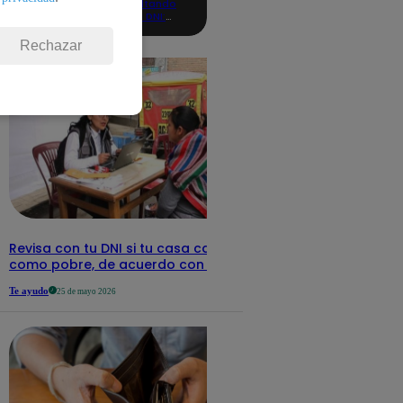
consultando
con tu DNI:
aquí los
detalles
Rechazar
Revisa con tu DNI si tu casa califica
como pobre, de acuerdo con el Sisfoh
Te ayudo
25 de mayo 2026