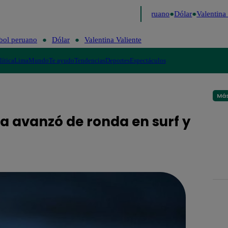
e Caigo de Risa
Perú Decide 2026
Fútbol peruano
Dólar
Valentina V
bol peruano
Dólar
Valentina Valiente
lítica
Lima
Mundo
Te ayudo
Tendencias
Deportes
Espectáculos
Más
a avanzó de ronda en surf y