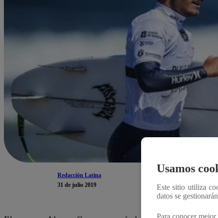
Usamos cook
Redacción Latina
31 de julio 2019
Este sitio utiliza c
datos se gestionará
Para conocer mejor 