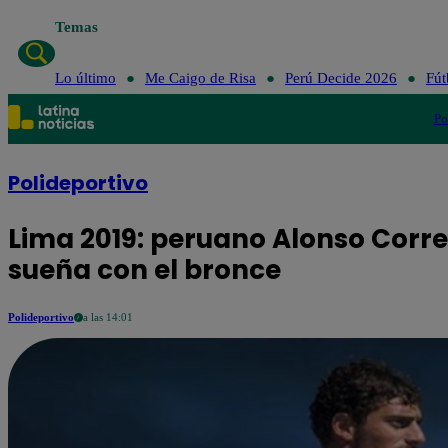
Temas
Lo último
M
Lo último
Me Caigo de Risa
Perú Decide 2026
Fút
Po
Polideportivo
Lima 2019: peruano Alonso Corre
sueña con el bronce
Polideportivo
a las 14:01