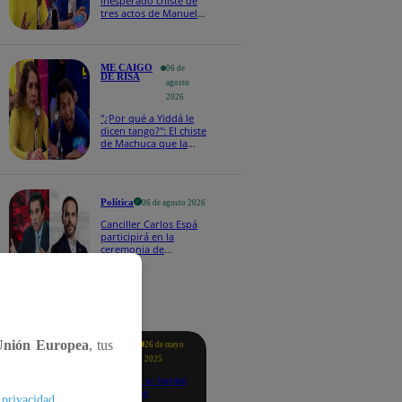
inesperado chiste de
tres actos de Manuel
Gold que hizo
explotar a todo el set
ME CAIGO
06 de
DE RISA
agosto
2026
"¿Por qué a Yiddá le
dicen tango?": El chiste
de Machuca que la
hizo reaccionar así en
Me caigo de risa
Política
06 de agosto 2026
Canciller Carlos Espá
participirá en la
ceremonia de
posesión presidencial
de Abelardo de la
Espriella en Colombia
tacados
Unión Europea
, tus
Te
26 de mayo
ayudo
2025
Revisa si tienes
deudas
.
 privacidad