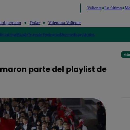
Decide 2026
Fútbol peruano
Dólar
Valentina Valiente
Lo último
Me 
bol peruano
Dólar
Valentina Valiente
lítica
Lima
Mundo
Te ayudo
Tendencias
Deportes
Espectáculos
Más
maron parte del playlist de