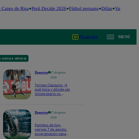
Caigo de Risa
Perú Decide 2026
Fútbol peruano
Dólar
Valentina Val
TV en vivo
MENÚ
 vistos ahora
Deportes
07 de agosto
2026
Torneo Clausura: ¿A
qué hora y dónde ver
Universitario vs.
Sporting Cristal por la
fecha 4?
Deportes
07 de agosto
2026
Partidos de hoy,
viernes 7 de agosto:
programación para
ver fútbol EN VIVO