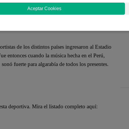
eporte peruano. Hoy se efectuó la inauguración de los
Aceptar Cookies
s grande organizado por el Perú en toda su
istas de los distintos países ingresaron al Estadio
 Fue entonces cuando la música hecha en el Perú,
 sonó fuerte para algarabía de todos los presentes.
esta deportiva. Mira el listado completo aquí: