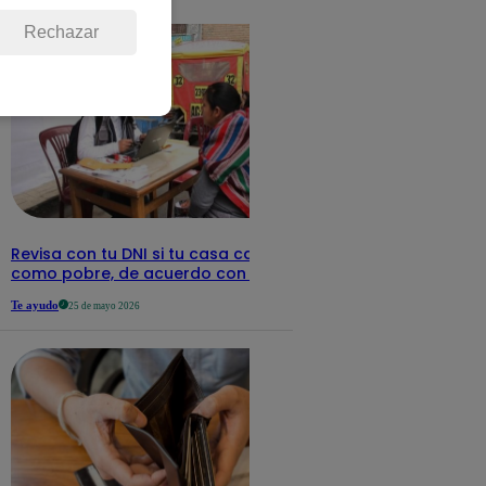
detalles
Rechazar
Revisa con tu DNI si tu casa califica
como pobre, de acuerdo con el Sisfoh
Te ayudo
25 de mayo 2026