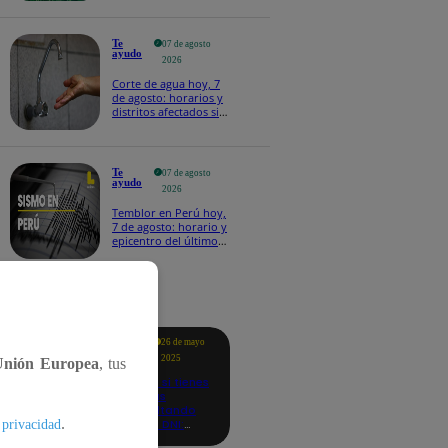
Te
07 de agosto
ayudo
2026
Corte de agua hoy, 7
de agosto: horarios y
distritos afectados sin
el servicio de Sedapal
Te
07 de agosto
ayudo
2026
Temblor en Perú hoy,
7 de agosto: horario y
epicentro del último
sismo, según IGP
tacados
Te
26 de mayo
ayudo
2025
Unión Europea
, tus
Revisa si tienes
deudas
consultando
.
con tu DNI:
 privacidad
aquí los