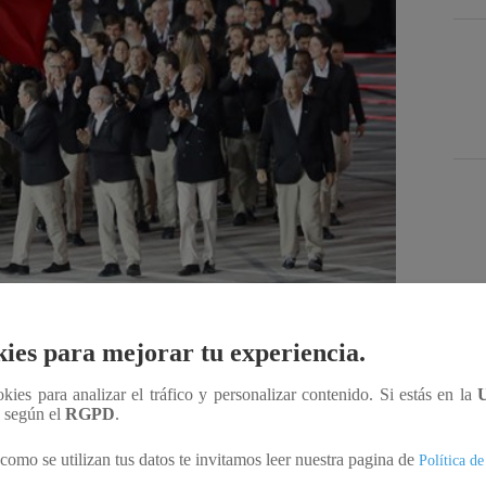
Des
ies para mejorar tu experiencia.
ookies para analizar el tráfico y personalizar contenido. Si estás en la
Compartir
n según el
RGPD
.
como se utilizan tus datos te invitamos leer nuestra pagina de
Política de