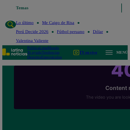
Temas
Lo último
Me Caigo de Risa
Perú Decide 
Lo último
Me Caigo de Risa
Perú Decide 2026
Fútbol peruano
Dólar
Valentina Valiente
Política
Lima
Mundo
Te ayudo
Tendencias
TV en vivo
MENÚ
Deportes
Espectáculos