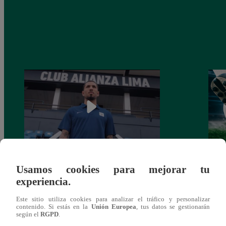
Alianza Lima: así anunció a Sergio Peña
Parti
Usamos cookies para mejorar tu
como nuevo fichaje para el Torneo
prog
experiencia.
Clausura 2025
Este sitio utiliza cookies para analizar el tráfico y personalizar
contenido. Si estás en la
Unión Europea
, tus datos se gestionarán
según el
RGPD
.