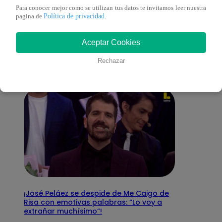
Para conocer mejor como se utilizan tus datos te invitamos leer nuestra
También te puede
Política de privacidad
pagina de
.
Aceptar Cookies
interesar
Rechazar
¡José Peláez se despide de Me Caigo de
Risa con emotivas palabras: “Lo voy a
extrañar muchísimo”!