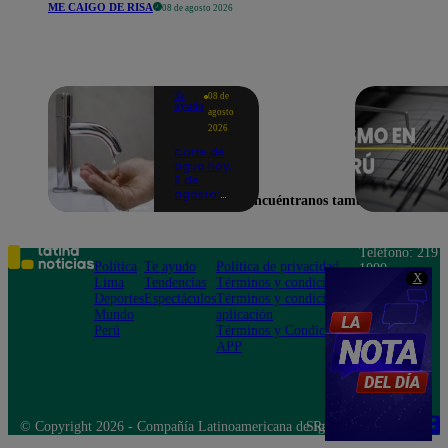
ME CAIGO DE RISA
08 de agosto 2026
Te
08 de
ayudo
agosto
2026
Corte de
agua hoy,
8 de
agosto:
Encuéntranos también en
horarios y
distritos
afectados
sin el
Teléfono: 219
servicio de
Política
Te ayudo
Política de privacidad
1000
Sedapal
X
Lima
Tendencias
Términos y condiciones
Av. San
Deportes
Espectáculos
Términos y condiciones
Felipe 968
Mundo
aplicación
Jesús María
Perú
Términos y Condiciones
APP
© Copyright 2026 - Compañía Latinoamericana de Radio Difusión S.A.
Síguenos