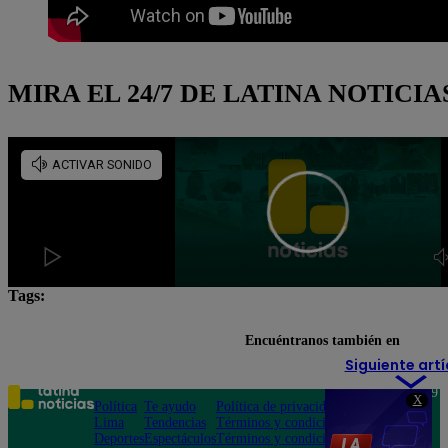
MIRA EL 24/7 DE LATINA NOTICIA
Tags:
Copa Libertadores
sorteo
Universitario de Depo
Encuéntranos también en
Siguiente artí
Teléfono: 219
X
Política
Te ayudo
Política de privacidad
1000
Lima
Tendencias
Términos y condiciones
Av. San
Deportes
Espectáculos
Términos y condiciones
Felipe 968