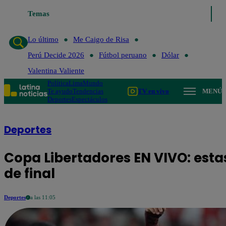
Temas
Lo último
Me Caigo de Risa
Perú Deci
Lo último
Me Caigo de Risa
Perú Decide 2026
Fútbol peruano
Dólar
Valentina Valiente
Política
Lima
Mundo
Te ayudo
Tendencias
TV en vivo
MENÚ
Deportes
Espectáculos
Deportes
Copa Libertadores EN VIVO: estas
de final
Deportes
a las 11:05