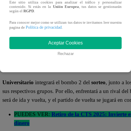
Universitario vs Palmeiras
Este sitio utiliza cookies para analizar el tráfico y personalizar
contenido. Si estás en la
Unión Europea
, tus datos se gestionarán
Libertad vs River Plate
según el
RGPD
.
Cerro Largo vs Estudiantes La Plata
Para conocer mejor como se utilizan tus datos te invitamos leer nuestra
Peñarol vs Racing
Política de privacidad
pagina de
.
Botafogo vs LDU
Aceptar Cookies
SORTEO: ¿CONTRA QUIÉN JUGAR
Rechazar
OCTAVOS DE FINAL?
Universitario
integrará el bombo 2 del
sorteo
, junto a l
sus respectivos grupos. Por ello, enfrentará a un rival del
será de ida y vuelta, y el partido de vuelta se jugará en co
PUEDES VER:
Retiro de la CTS 2025: Invierte e
dinero