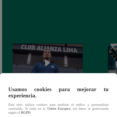
Usamos cookies para mejorar tu
Alianza Lima: así anunció a Sergio Peña
Parti
experiencia.
como nuevo fichaje para el Torneo
prog
Clausura 2025
Este sitio utiliza cookies para analizar el tráfico y personalizar
contenido. Si estás en la
Unión Europea
, tus datos se gestionarán
según el
RGPD
.