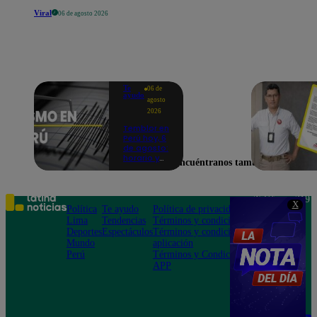
Viral
06 de agosto 2026
Te
06 de
ayudo
agosto
2026
Temblor en
Perú hoy, 6
de agosto:
horario y
Encuéntranos también en
epicentro
del último
sismo,
según IGP
Teléfono: 219
X
Política
Te ayudo
Política de privacidad
1000
Lima
Tendencias
Términos y condiciones
Av. San
Deportes
Espectáculos
Términos y condiciones
Felipe 968
Mundo
aplicación
Jesús María
Perú
Términos y Condiciones
APP