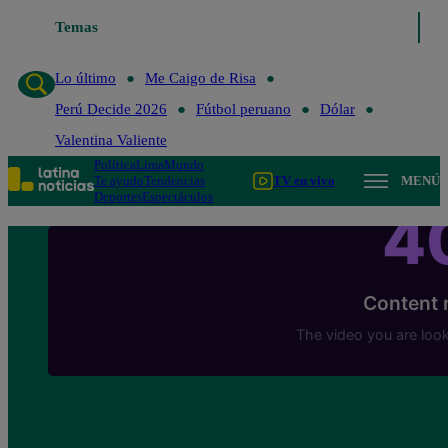
Temas
Lo último
Me Caigo de Ri
Lo último
Me Caigo de Risa
Perú Decide 2026
Fútbol peruano
Dólar
Valentina Valiente
Política
Lima
Mundo
Te ayudo
Tendencias
TV en vivo
MENÚ
Deportes
Espectáculos