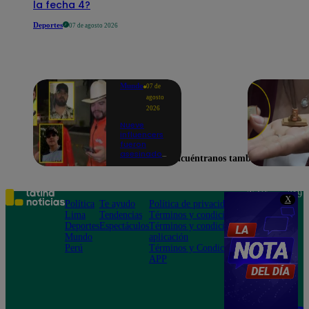
la fecha 4?
Deportes
07 de agosto 2026
Mundo
07 de
agosto
2026
Nueve
influencers
fueron
asesinados
Encuéntranos también en
por la
guerra
interna en
el Cártel de
Teléfono: 219
X
Sinaloa
Política
Te ayudo
Política de privacidad
1000
Lima
Tendencias
Términos y condiciones
Av. San
Deportes
Espectáculos
Términos y condiciones
Felipe 968
Mundo
aplicación
Jesús María
Perú
Términos y Condiciones
APP