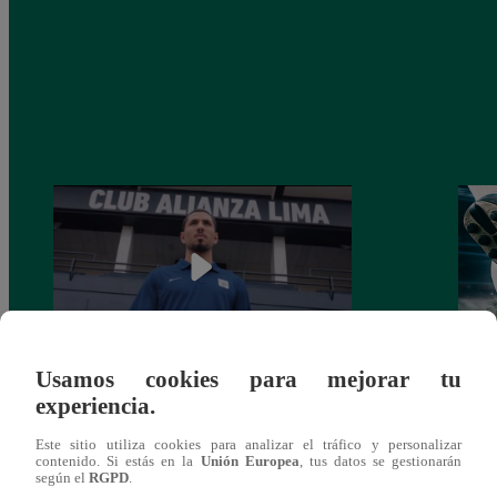
Usamos cookies para mejorar tu
Alianza Lima: así anunció a Sergio Peña
Parti
experiencia.
como nuevo fichaje para el Torneo
prog
Clausura 2025
Este sitio utiliza cookies para analizar el tráfico y personalizar
contenido. Si estás en la
Unión Europea
, tus datos se gestionarán
según el
RGPD
.