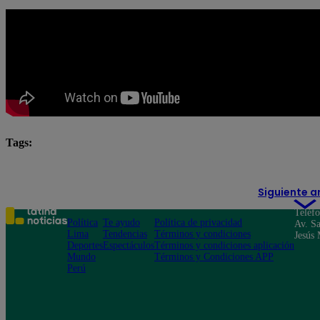
Tags:
Ana de nadie
destacada minuto
Siguiente a
Teléf
Política
Te ayudo
Política de privacidad
Av. Sa
Lima
Tendencias
Términos y condiciones
Jesús 
Deportes
Espectáculos
Términos y condiciones aplicación
Mundo
Términos y Condiciones APP
Perú