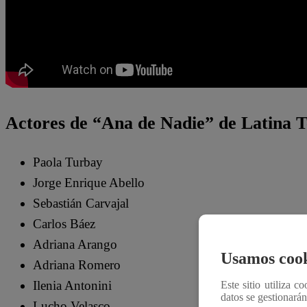
Actores de “Ana de Nadie” de Latina T
Paola Turbay
Jorge Enrique Abello
Sebastián Carvajal
Carlos Báez
Adriana Arango
Usamos cook
Adriana Romero
Ilenia Antonini
Este sitio utiliza c
datos se gestionará
Lucho Velasco