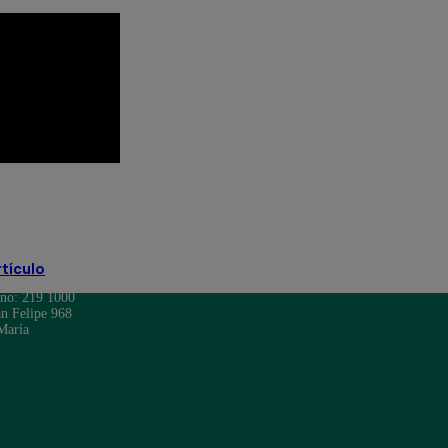
rtículo
ono: 219 1000
n Felipe 968
María