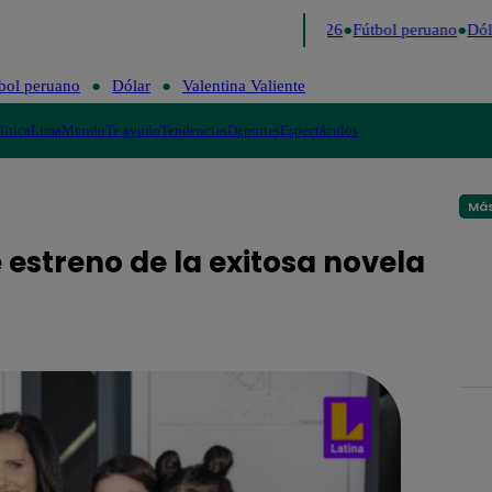
Lo último
Me Caigo de Risa
Perú Decide 2026
Fútbol peruano
Dóla
bol peruano
Dólar
Valentina Valiente
lítica
Lima
Mundo
Te ayudo
Tendencias
Deportes
Espectáculos
Más
 estreno de la exitosa novela