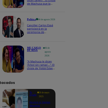
dicen tango?": El chiste
de Machuca que la
hizo reaccionar así en
Me caigo de risa
Política
06 de agosto 2026
Canciller Carlos Espá
participirá en la
ceremonia de
posesión presidencial
de Abelardo de la
Espriella en Colombia
ME CAIGO
06 de
DE RISA
agosto
2026
"A Machuca le dicen
'Árbol sin ramas'...": El
chiste de Yiddá Eslava
que hizo explotar de
risa a todos
tacados
Te
26 de mayo
ayudo
2025
Revisa si tienes
deudas