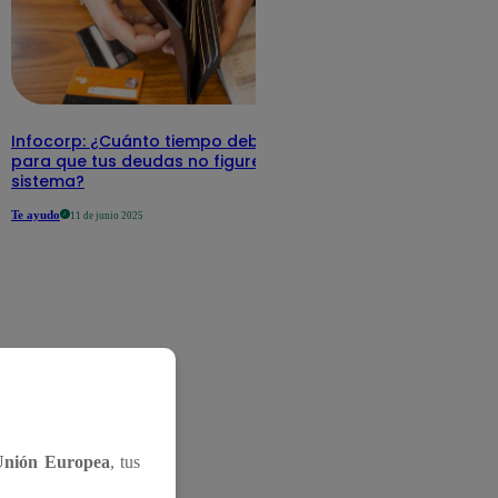
Infocorp: ¿Cuánto tiempo debe pasar
para que tus deudas no figuren en su
sistema?
Te ayudo
11 de junio 2025
Unión Europea
, tus