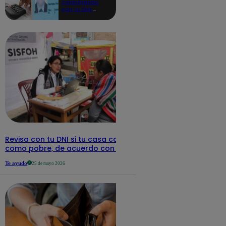
consultando
con tu DNI:
aquí los
detalles
Revisa con tu DNI si tu casa califica
como pobre, de acuerdo con el Sisfoh
Te ayudo
25 de mayo 2026