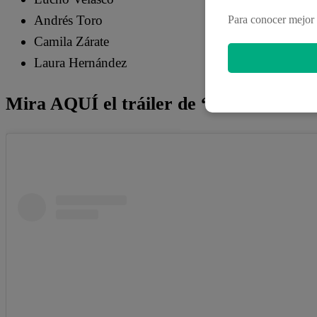
Andrés Toro
Para conocer mejor 
Camila Zárate
Laura Hernández
Mira AQUÍ el tráiler de “Ana de Nadie”