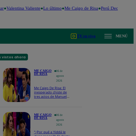
r
Valentina Valiente
Lo último
Me Caigo de Risa
Perú Decide 2026
TV en vivo
MENÚ
 vistos ahora
ME CAIGO
06 de
DE RISA
agosto
2026
Me Caigo De Risa: El
inesperado chiste de
tres actos de Manuel
Gold que hizo
explotar a todo el set
ME CAIGO
06 de
DE RISA
agosto
2026
"¿Por qué a Yiddá le