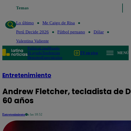
Temas
Lo último
Me Caigo de Risa
Perú D
Lo último
Me Caigo de Risa
Perú Decide 2026
Fútbol peruano
Dólar
Valentina Valiente
Política
Lima
Mundo
Te ayudo
Tendencias
TV en vivo
MENÚ
Deportes
Espectáculos
Entretenimiento
Andrew Fletcher, tecladista de 
60 años
Entretenimiento
a las 18:52