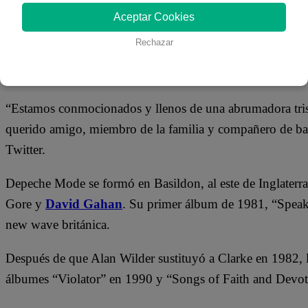
26 de mayo 2022
Aceptar Cookies
Rechazar
LONDRES (Reuters) – Andrew Fletcher, tecladista y mie
electrónica británica Depeche Mode, murió a los 60 años,
“Estamos conmocionados y llenos de una abrumadora trist
querido amigo, miembro de la familia y compañero de ban
Twitter.
Depeche Mode se formó en Basildon, al este de Inglaterra
Gore y
David Gahan
. Su primer álbum de 1981, “Speak &
new wave británica.
Después de que Alan Wilder sustituyó a Clarke en 1982, la
álbumes “Violator” en 1990 y “Songs of Faith and Devo