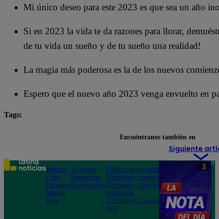
Mi único deseo para este 2023 es que sea un año in
Si en 2023 la vida te da razones para llorar, demuést
de tu vida un sueño y de tu sueño una realidad!
La magia más poderosa es la de los nuevos comienz
Espero que el nuevo año 2023 venga envuelto en pape
Tags:
Año Nuevo
Encuéntranos también en
Siguiente artí
Teléfono: 219
X
Política
Te ayudo
Política de privacidad
1000
Lima
Tendencias
Términos y condiciones
Av. San
Deportes
Espectáculos
Términos y condiciones
Felipe 968
Mundo
aplicación
Jesús María
Perú
Términos y Condiciones
APP