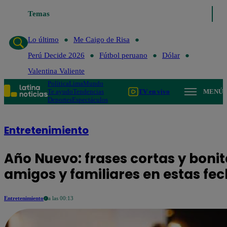
Temas
Lo último
Me Caigo d
Lo último
Me Caigo de Risa
Perú Decide 2026
Fútbol peruano
Dólar
Valentina Valiente
Política
Lima
Mundo
Te ayudo
Tendencias
TV en vivo
MENÚ
Deportes
Espectáculos
Entretenimiento
Año Nuevo: frases cortas y bonit
amigos y familiares en estas fe
Entretenimiento
a las 00:13