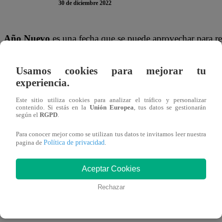
30 de diciembre 2022
Año Nuevo
es una fecha que se puede aprovechar para re
los quieres. Asimismo, es una buena oportunidad para cer
atrás.
Usamos cookies para mejorar tu
experiencia.
En ese marco, a continuación, detallaremos un listado de f
Este sitio utiliza cookies para analizar el tráfico y personalizar
diciembre y 1 de enero del 2023.
contenido. Si estás en la
Unión Europea
, tus datos se gestionarán
según el
RGPD
.
¿Qué frases le puedo dedicar a mis am
Para conocer mejor como se utilizan tus datos te invitamos leer nuestra
Política de privacidad
pagina de
.
¡Feliz Año Nuevo 2023! Eres increíble, cree en ti y 
Aceptar Cookies
Rechazar
Nuestra amistad es como el vino: mejora con la edad.
¡Feliz Año Nuevo 2023!