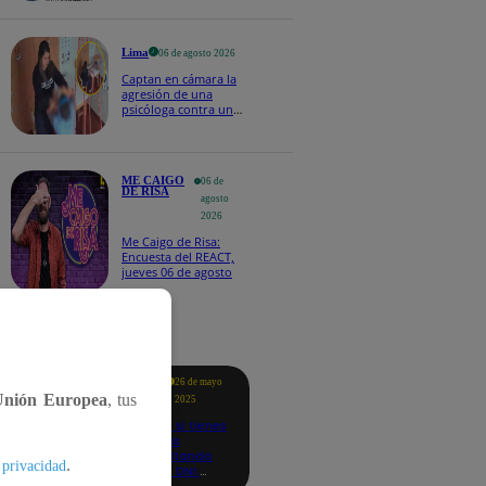
Naldy Saldaña
Lima
06 de agosto 2026
Captan en cámara la
agresión de una
psicóloga contra un
niño con autismo:
madre denuncia
maltratos contínuos
ME CAIGO
06 de
DE RISA
agosto
2026
Me Caigo de Risa:
Encuesta del REACT,
jueves 06 de agosto
tacados
Te
26 de mayo
ayudo
Unión Europea
, tus
2025
Revisa si tienes
deudas
consultando
.
 privacidad
con tu DNI:
aquí los