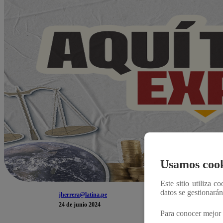
Usamos cook
Este sitio utiliza c
datos se gestionará
jherrera@latina.pe
24 de junio 2024
Para conocer mejor 