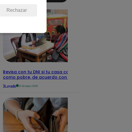
detalles
Rechazar
Revisa con tu DNI si tu casa califica
como pobre, de acuerdo con el Sisfoh
Te ayudo
25 de mayo 2026