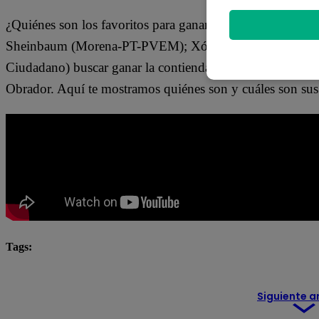
¿Quiénes son los favoritos para ganar las elecciones presi
Sheinbaum (Morena-PT-PVEM); Xóchitl Gálvez (PAN-P
Ciudadano) buscar ganar la contienda electoral y conver
Obrador. Aquí te mostramos quiénes son y cuáles son sus 
Tags:
Aquí te lo explico
destacada minuto
Siguiente a