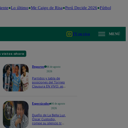
ente
Lo último
Me Caigo de Risa
Perú Decide 2026
Fútbol peruano
TV en vivo
MENÚ
 vistos ahora
Deportes
06 de agosto
2026
Partidos y tabla de
posiciones del Torneo
Clausura EN VIVO: así
van los equipos en la
fecha 4
Espectáculos
06 de agosto
2026
Dueño de La Bella Luz,
Óscar Custodio,
rompe su silencio tras
denuncia de acoso de