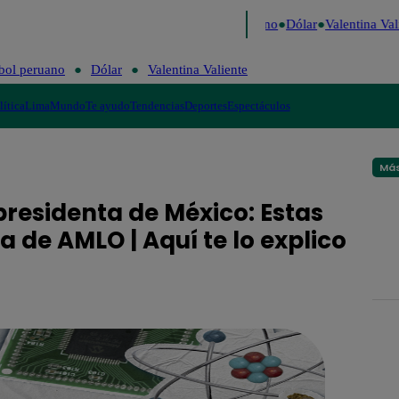
aigo de Risa
Perú Decide 2026
Fútbol peruano
Dólar
Valentina Vali
bol peruano
Dólar
Valentina Valiente
lítica
Lima
Mundo
Te ayudo
Tendencias
Deportes
Espectáculos
Más
residenta de México: Estas
a de AMLO | Aquí te lo explico