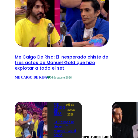
Me Caigo De Risa: El inesperado chiste de
tres actos de Manuel Gold que hizo
explotar a todo el set
ME CAIGO DE RISA
06 de agosto 2026
ME
06 de
CAIGO
agosto
DE
RISA
2026
"A Peláez le
dicen...":
Manuel Gold
hace
Encuéntranos también en