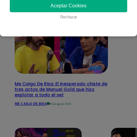
Aceptar Cookies
Rechazar
Me Caigo De Risa: El inesperado chiste de
tres actos de Manuel Gold que hizo
explotar a todo el set
ME CAIGO DE RISA
06 de agosto 2026
ME
06 de
CAIGO
agosto
DE