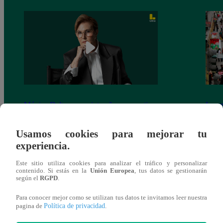
Mónica Delta, por quinto año consecutivo,
La pe
la periodista más influyente de la
millo
televisión peruana
caóti
Usamos cookies para mejorar tu
experiencia.
Este sitio utiliza cookies para analizar el tráfico y personalizar
contenido. Si estás en la
Unión Europea
, tus datos se gestionarán
según el
RGPD
.
También te puede
Para conocer mejor como se utilizan tus datos te invitamos leer nuestra
Política de privacidad
pagina de
.
interesar