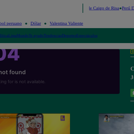
Lo último
Me Caigo de Risa
Perú D
bol peruano
Dólar
Valentina Valiente
lítica
Lima
Mundo
Te ayudo
Tendencias
Deportes
Espectáculos
C
J