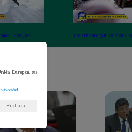
ábado 17 de julio
Tiro al blanco ¿Quién le da al b
Unión Europea
, tus
.
 privacidad
Rechazar