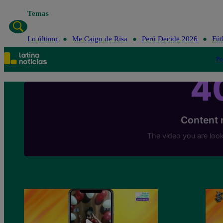
Temas
Lo último
Me Caigo de Risa
Perú Decide 2026
Fút
Po