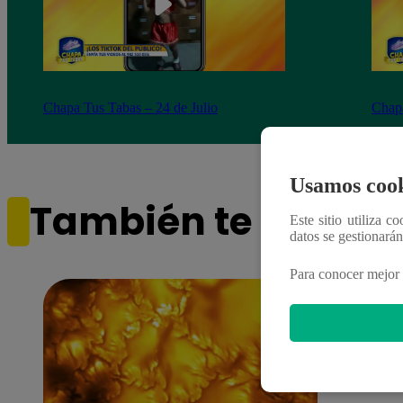
Chapa Tus Tabas – 24 de Julio
Chapa
Usamos cook
También te puede i
Este sitio utiliza c
datos se gestionará
Para conocer mejor 