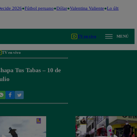
ecide 2026
Fútbol peruano
Dólar
Valentina Valiente
Lo último
Me C
TV en vivo
MENÚ
TV en vivo
hapa Tus Tabas – 10 de
ulio