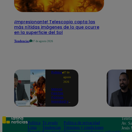
¡Impresionante! Telescopio capta las
más nítidas imágenes de lo que ocurre
en la superficie del Sol
Tendencias
07 de agosto 2026
Política
07 de
agosto
2026
Menos
Fiestas
Patrias,
Navidad y
Año Nuevo:
ministro de
Economía
anuncia que
Teléf
se moverán
Política
Te ayudo
Política de privacidad
Av. Sa
los feriados
Lima
Tendencias
Términos y condiciones
Jesús 
a los viernes