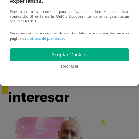
experiencia.
Este sitio utiliza cookies para analizar el tráfico y personalizar
contenido. Si estás en la
Unión Europea
, tus datos se gestionarán
según el
RGPD
.
Amy Gutierrez pasó un divertido
Carlo
momento en el programa
Brivi
Para conocer mejor como se utilizan tus datos te invitamos leer nuestra
Política de privacidad
Casa
pagina de
.
Aceptar Cookies
Rechazar
También te puede
interesar