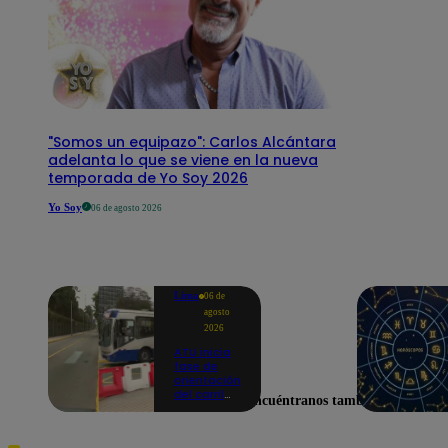
"Somos un equipazo": Carlos Alcántara
adelanta lo que se viene en la nueva
temporada de Yo Soy 2026
Yo Soy
06 de agosto 2026
Lima
06 de
agosto
2026
ATU inicia
fase de
orientación
del carril
Encuéntranos también en
exclusivo
para el
Corredor