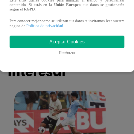
Este sitio utiliza cookies para analizar el tráfico y personalizar
contenido. Si estás en la
Unión Europea
, tus datos se gestionarán
Doctor en Casa: conoce todo sobre el
Docto
según el
RGPD
.
accidente cerebrovascular
la ne
Para conocer mejor como se utilizan tus datos te invitamos leer nuestra
Política de privacidad
pagina de
.
Aceptar Cookies
También te puede
Rechazar
interesar