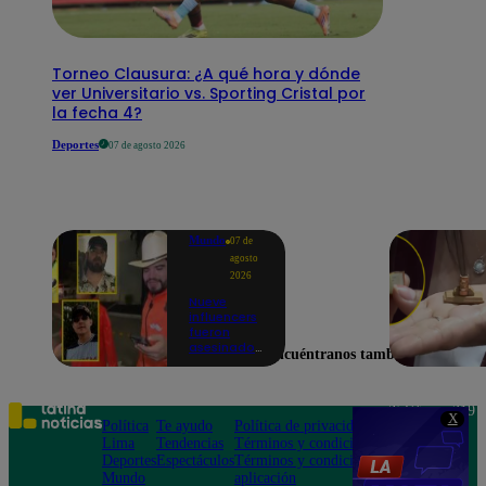
Torneo Clausura: ¿A qué hora y dónde
ver Universitario vs. Sporting Cristal por
la fecha 4?
Deportes
07 de agosto 2026
Mundo
07 de
agosto
2026
Nueve
influencers
fueron
asesinados
Encuéntranos también en
por la
guerra
interna en
el Cártel de
Teléfono: 219
X
Sinaloa
Política
Te ayudo
Política de privacidad
1000
Lima
Tendencias
Términos y condiciones
Av. San
Deportes
Espectáculos
Términos y condiciones
Felipe 968
Mundo
aplicación
Jesús María