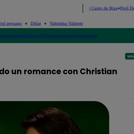
Lo último
Me Caigo de Risa
Perú De
bol peruano
Dólar
Valentina Valiente
lítica
Lima
Mundo
Te ayudo
Tendencias
Deportes
Espectáculos
Más
nido un romance con Christian