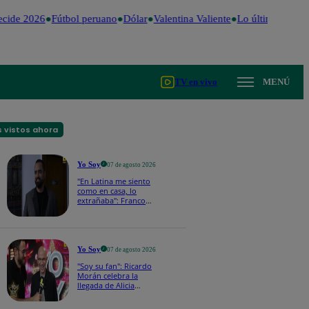
cide 2026
Fútbol peruano
Dólar
Valentina Valiente
Lo último
Me Ca
TV en vivo
MENÚ
 vistos ahora
Yo Soy
07 de agosto 2026
"En Latina me siento
como en casa, lo
extrañaba": Franco
Cabrera emocionado
por estreno de Yo Soy
2026
Yo Soy
07 de agosto 2026
"Soy su fan": Ricardo
Morán celebra la
llegada de Alicia
Mercado a Yo Soy
2026