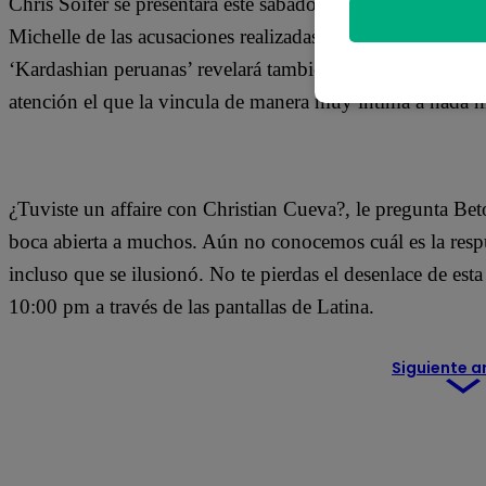
Chris Soifer se presentará este sábado en ‘El Valor de l
Michelle de las acusaciones realizadas por Kevin Blow la
‘Kardashian peruanas’ revelará también muchos de sus sec
atención el que la vincula de manera muy íntima a nada 
¿Tuviste un affaire con Christian Cueva?, le pregunta Beto 
boca abierta a muchos. Aún no conocemos cuál es la respue
incluso que se ilusionó. No te pierdas el desenlace de est
10:00 pm a través de las pantallas de Latina.
Siguiente a