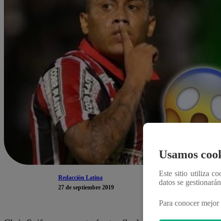
Usamos cook
Este sitio utiliza c
Redacción Latina
datos se gestionará
27 de septiembre 2019
Para conocer mejor 