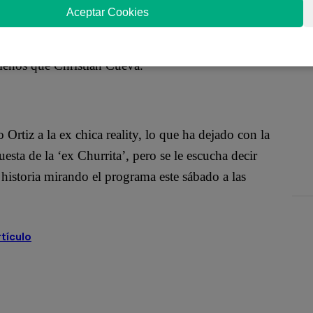
a Verdad’ y muchos esperan que defienda a su hermana
Aceptar Cookies
 semana pasada. Sin embargo, la menor de las
retos mejor guardados, siendo el que más llama la
menos que Christian Cueva.
Ortiz a la ex chica reality, lo que ha dejado con la
sta de la ‘ex Churrita’, pero se le escucha decir
a historia mirando el programa este sábado a las
rtículo