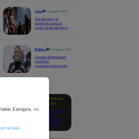
Lima
07 de agosto 2026
Ola de calor se
extiende hasta el
lunes 10 de agosto en
Lima y otras 16
regiones
Política
07 de agosto 2026
Claudia Sheinbaum
confirma
restablecimiento de
las reacciones con
Perú: "Fue un gesto de
buena voluntad hacia
México" | VIDEO
tacados
Te
26 de mayo
ayudo
2025
Unión Europea
, tus
Revisa si tienes
deudas
consultando
con tu DNI:
.
 privacidad
aquí los
detalles