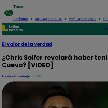
Temas
Lo último
Me Caigo de Risa
Perú Decide 2026
Fút
Po
El valor de la verdad
¿Chris Soifer revelará haber te
Cueva? [VIDEO]
El valor de la verdad
a las 10:58