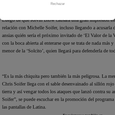
26 de septiembre 2019
Rechazar
Luego de que Kevin Blow causara una gran impresión en el
relación con Michelle Soifer, incluso llegando a acusarla
ansias quién sería el próximo invitado de ‘El Valor de la
con la boca abierta al enterarse que se trata de nada más
menor de la ‘Solcito’, quien llegará para defenderla de t
“Es la más chiquita pero también la más peligrosa. La men
Chris Soifer llega con el sable desenvainado al sillón rojo
tierra y así vengar todos los ataques que lanzó contra su
Soifer”, se puede escuchar en la promoción del programa 
las pantallas de Latina.