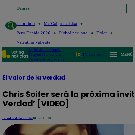
Temas
Lo último
Me Caigo de Risa
Perú Decide 2026
Fútbol peru
Lo último
Me Caigo de Risa
Perú Decide 2026
Fútbol peruano
Dólar
Valentina Valiente
Política
Lima
Mundo
Te ayudo
Tendencias
TV en vivo
MENÚ
Deportes
Espectáculos
El valor de la verdad
Chris Soifer será la próxima invit
Verdad’ [VIDEO]
El valor de la verdad
a las 10:18