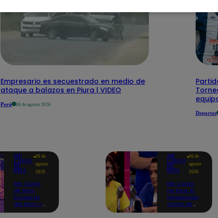
Empresario es secuestrado en medio de
Partid
ataque a balazos en Piura | VIDEO
Torneo
equipo
Perú
06 de agosto 2026
Deportes
ME
ME
06 de
06 de
CAIGO
CAIGO
agosto
agosto
DE
DE
RISA
RISA
2026
2026
Me Caigo
Me Caigo
de Risa:
De Risa: El
Encuesta
inesperado
del REACT,
chiste de
jueves 06 de
tres actos
agosto
de Manuel