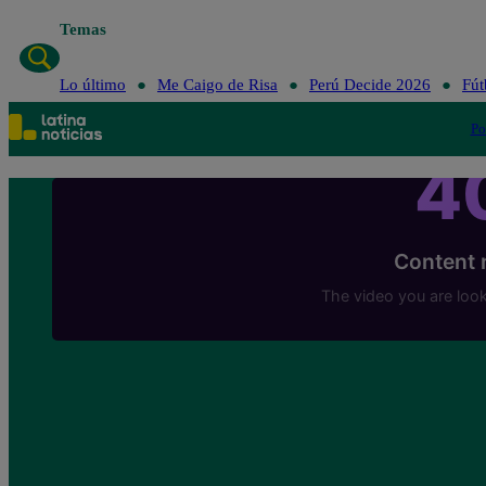
Temas
Lo último
Me Caigo de Risa
Perú Decide 2026
Fút
Po