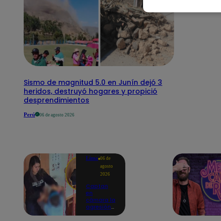
Sismo de magnitud 5.0 en Junín dejó 3
heridos, destruyó hogares y propició
desprendimientos
Perú
06 de agosto 2026
Lima
06 de
agosto
2026
Captan
en
cámara la
agresión
de una
psicóloga