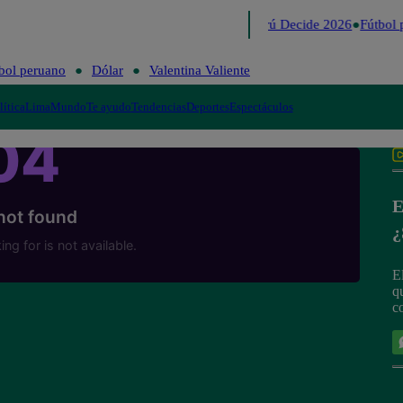
Lo último
Me Caigo de Risa
Perú Decide 2026
Fútbol 
bol peruano
Dólar
Valentina Valiente
lítica
Lima
Mundo
Te ayudo
Tendencias
Deportes
Espectáculos
E
¿
E
q
c