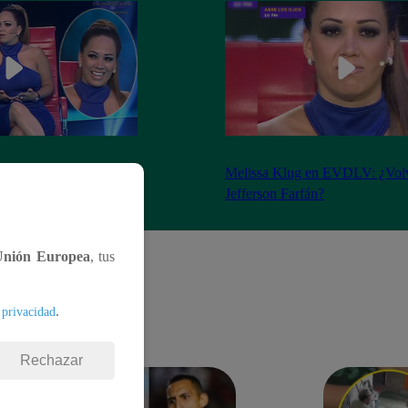
 todas las preguntas
Melissa Klug en EVDLV: ¿Volv
l Valor de la Verdad
Jefferson Farfán?
Unión Europea
, tus
.
 privacidad
Rechazar