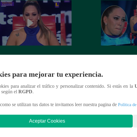
V de Melissa Klug: ¿Le compró
Melissa Klug: Mira
n un departamento a tu mamá?
que respondió en E
ies para mejorar tu experiencia.
ookies para analizar el tráfico y personalizar contenido. Si estás en la
n según el
RGPD
.
nteresar
como se utilizan tus datos te invitamos leer nuestra pagina de
Política de
Aceptar Cookies