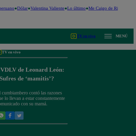
peruano
Dólar
Valentina Valiente
Lo último
Me Caigo de Risa
Perú D
TV en vivo
MENÚ
TV en vivo
VDLV de Leonard León:
Sufres de ‘mamitis’?
l cumbiambero contó las razones
ue lo llevan a estar constantemente
omunicado con su mamá.