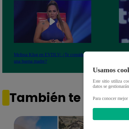
Melissa Klug en EVDLV: ¿Te consideras
EVDL
una buena madre?
Farfá
Usamos cook
Este sitio utiliza c
datos se gestionará
También te puede i
Para conocer mejor 