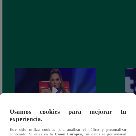
Usamos cookies para mejorar tu
experiencia.
Melissa Klug en EVDLV: ¿Te consideras
EVDL
Este sitio utiliza cookies para analizar el tráfico y personalizar
una buena madre?
Farfá
contenido. Si estás en la
Unión Europea
, tus datos se gestionarán