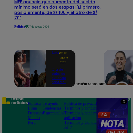
MEF anuncia que aumento del sueldo
mínimo será en dos etapas: "El primero,
posiblemente, de S/ 100 y el otro de S/
70"
Política
07 de agosto 2026
Lima
07 de
agosto
2026
Ola de
calor se
extiende
hasta el
Encuéntranos también en
lunes 10
de
agosto en
Lima y
Teléfono: 219
X
otras 16
Política
Te ayudo
Política de privacidad
1000
regiones
Lima
Tendencias
Términos y condiciones
Av. San
Deportes
Espectáculos
Términos y condiciones
Felipe 968
Mundo
aplicación
Jesús María
Perú
Términos y Condiciones
APP