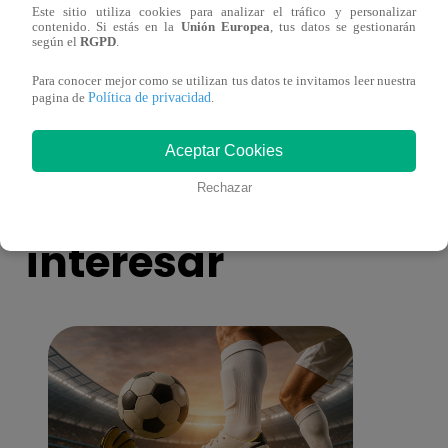
Este sitio utiliza cookies para analizar el tráfico y personalizar
contenido. Si estás en la
Unión Europea
, tus datos se gestionarán
según el
RGPD
.
Melissa Klug en EVDLV: ¿Te consideras
EVDL
una buena madre?
Farfá
Para conocer mejor como se utilizan tus datos te invitamos leer nuestra
Política de privacidad
pagina de
.
Aceptar Cookies
También te puede
Rechazar
interesar