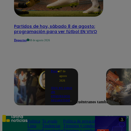
Partidos de hoy, sábado 8 de agosto:
programación para ver fútbol EN VIVO
Deportes
08 de agosto 2026
Perú
07 de
agosto
2026
Giro en caso
de
empresario
secuestrado
Encuéntranos también en
y asesinado:
Habría sido
un ajuste de
cuentas
Teléfono: 219
X
Política
Te ayudo
Política de privacidad
1000
Lima
Tendencias
Términos y condiciones
Av. San
Deportes
Espectáculos
Términos y condiciones