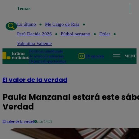
Temas
Lo último
Me Caigo de
Lo último
Me Caigo de Risa
Perú Decide 2026
Fútbol peruano
Dólar
Valentina Valiente
Política
Lima
Mundo
Te ayudo
Tendencias
TV en vivo
MENÚ
Deportes
Espectáculos
El valor de la verdad
Paula Manzanal estará este sába
Verdad
El valor de la verdad
a las 14:09