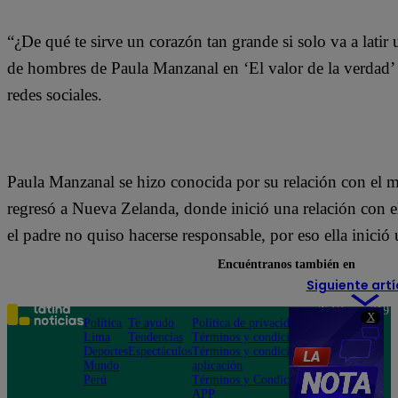
“¿De qué te sirve un corazón tan grande si solo va a latir
de hombres de Paula Manzanal en ‘El valor de la verdad’ 
redes sociales.
Paula Manzanal se hizo conocida por su relación con el
regresó a Nueva Zelanda, donde inició una relación con e
el padre no quiso hacerse responsable, por eso ella inició 
Encuéntranos también en
Siguiente artí
Teléfono: 219
X
Política
Te ayudo
Política de privacidad
1000
Lima
Tendencias
Términos y condiciones
Av. San
Deportes
Espectáculos
Términos y condiciones
Felipe 968
Mundo
aplicación
Jesús María
Perú
Términos y Condiciones
APP