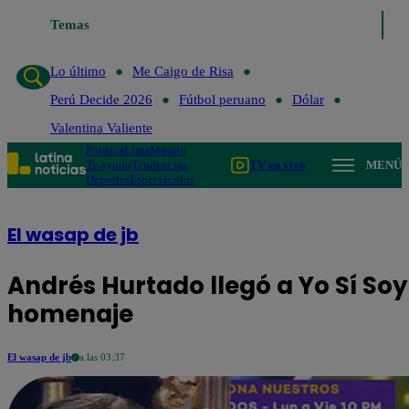
Temas
Lo último
Me Caigo de Risa
Perú Decide 20
Lo último
Me Caigo de Risa
Perú Decide 2026
Fútbol peruano
Dólar
Valentina Valiente
Política
Lima
Mundo
Te ayudo
Tendencias
TV en vivo
MENÚ
Deportes
Espectáculos
El wasap de jb
Andrés Hurtado llegó a Yo Sí So
homenaje
El wasap de jb
a las 03:37