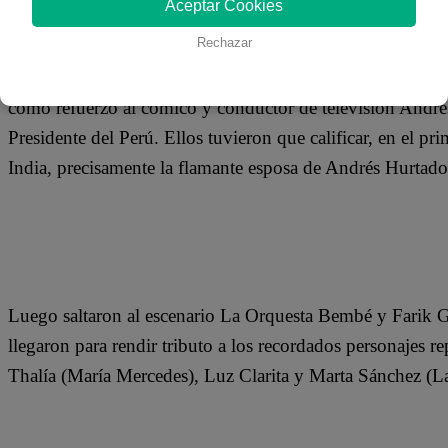
Aceptar Cookies
02 de octubre 2019
Rechazar
En la más reciente edición de Yo Sí Soy, el jurado integ
como refuerzo al cómico y conductor de televisión André
Presidente del Perú. Ellos tuvieron que calificar, en el pr
India, precisamente la flamante esposa de Andrés Hurtado
Luego saltaron al escenario La Orquesta Bembé y Farik Gr
llegaron para rendir tributo a los recordados personajes 
Thalía (María Mercedes), Luz Clarita y Marta Sánchez (L