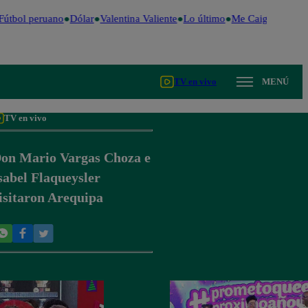
útbol peruano
Dólar
Valentina Valiente
Lo último
Me Caigo de Risa
TV en vivo
MENÚ
TV en vivo
on Mario Vargas Choza e
sabel Flaqueysler
isitaron Arequipa