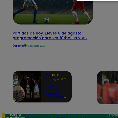
Partidos de hoy, jueves 6 de agosto:
programación para ver fútbol EN VIVO
Deportes
06 de agosto 2026
Perú
05 de
agosto 2026
Ordenan
excarcelar a
militares
investigados
por muerte
de jóvenes
durante
operativo en
Colcabamba
Teléf