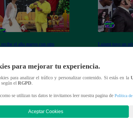
 recibe el año nuevo con otro
Luismi tuvo un pés
ín” ante la emoción de su esposa
lo recordarán de l
ies para mejorar tu experiencia.
ookies para analizar el tráfico y personalizar contenido. Si estás en la
nteresar
n según el
RGPD
.
como se utilizan tus datos te invitamos leer nuestra pagina de
Política de
Aceptar Cookies