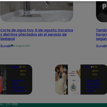
Corte de agua hoy, 6 de agosto: horarios
Temblo
y distritos afectados sin el servicio de
horari
Sedapal
según
Te ayudo
Te ayudo
06 de agosto 2026
Mundo
Perú
05 de
05 de
agosto
agosto
2026
2026
Asesinan
Papa León
de un
XIV en Perú:
balazo en
conoce los
la cabeza a
cuatro
tiktoker en
circuitos
plena
turísticos
transmisión
preparados
en vivo
en
ono: 219 1000