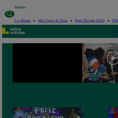
Temas
Lo último
Me Caigo de Risa
Perú Decide 2026
Fút
Po