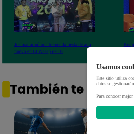
Josimar armó una tremenda fiesta de año
Kenji
nuevo en El Wasap de JB
“ayud
Usamos cook
Este sitio utiliza c
También te puede i
datos se gestionará
Para conocer mejor 