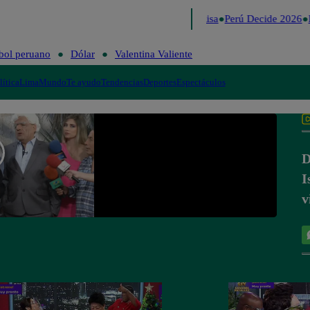
Lo último
Me Caigo de Risa
Perú Decide 2026
F
bol peruano
Dólar
Valentina Valiente
lítica
Lima
Mundo
Te ayudo
Tendencias
Deportes
Espectáculos
D
I
v