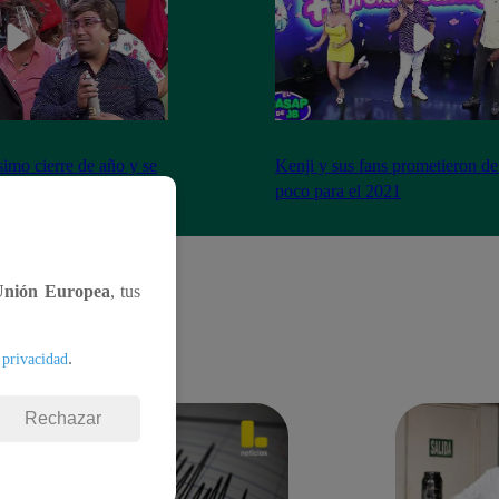
imo cierre de año y se
Kenji y sus fans prometieron de
a peor forma
poco para el 2021
Unión Europea
, tus
.
 privacidad
Rechazar