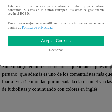
06 de octubre 2018
Este sitio utiliza cookies para analizar el tráfico y personalizar
contenido. Si estás en la
Unión Europea
, tus datos se gestionarán
según el
RGPD
.
Una nueva edición de la escuelita llega al Wasap de JB, per
Para conocer mejor como se utilizan tus datos te invitamos leer nuestra
un candidato a la alcaldía de Lima, sino a un representant
Política de privacidad
pagina de
.
Arturito es el primero en hacer ingresar a su invitado, q
Aceptar Cookies
deportivo Coki Gonzáles.
Rechazar
Sin embargo, el niño Carlitos no se quedó atrás, pues trajo
peruano, que además es uno de los comentaristas más que
Ibarra. Es así como dan por iniciada la clase con el ya 
de futbolistas y continuando con colores en inglés.