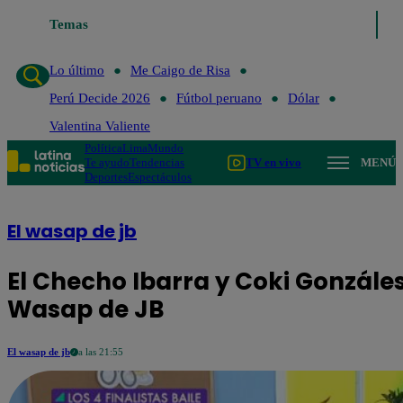
Temas
Lo último
Me Caigo de Risa
Perú D
Lo último
Me Caigo de Risa
Perú Decide 2026
Fútbol peruano
Dólar
Valentina Valiente
Política
Lima
Mundo
Te ayudo
Tendencias
TV en vivo
MENÚ
Deportes
Espectáculos
El wasap de jb
El Checho Ibarra y Coki Gonzáles 
Wasap de JB
El wasap de jb
a las 21:55