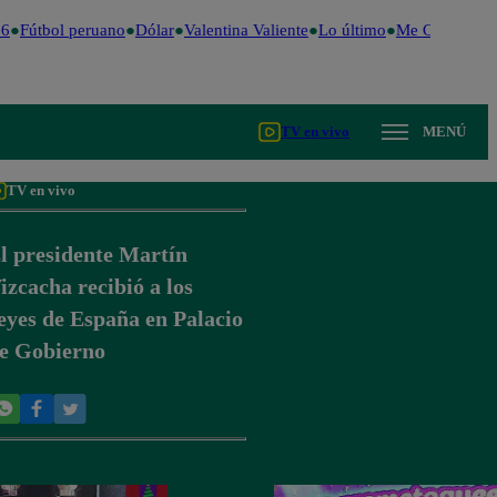
6
Fútbol peruano
Dólar
Valentina Valiente
Lo último
Me Caigo de R
TV en vivo
MENÚ
TV en vivo
l presidente Martín
izcacha recibió a los
eyes de España en Palacio
e Gobierno