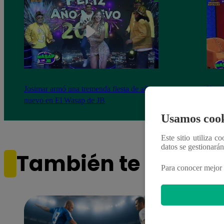
Josimar armó una tremenda fiesta de año
Kenji
nuevo en El Wasap de JB
“ayud
Usamos cook
Este sitio utiliza c
datos se gestionará
También te puede i
Para conocer mejor 