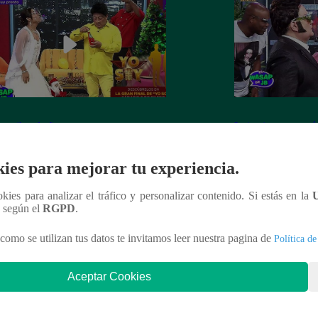
 recibe el año nuevo con otro
Luismi tuvo un pés
ín” ante la emoción de su esposa
lo recordarán de l
ies para mejorar tu experiencia.
ookies para analizar el tráfico y personalizar contenido. Si estás en la
n según el
RGPD
.
nteresar
como se utilizan tus datos te invitamos leer nuestra pagina de
Política de
Aceptar Cookies