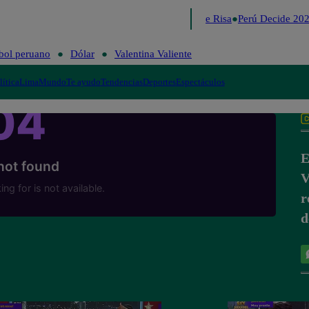
Lo último
Me Caigo de Risa
Perú Decide 202
bol peruano
Dólar
Valentina Valiente
lítica
Lima
Mundo
Te ayudo
Tendencias
Deportes
Espectáculos
E
V
r
d