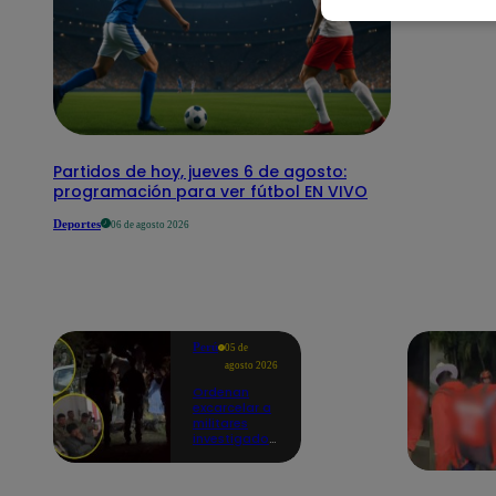
Partidos de hoy, jueves 6 de agosto:
programación para ver fútbol EN VIVO
Deportes
06 de agosto 2026
Perú
05 de
agosto 2026
Ordenan
excarcelar a
militares
investigados
por muerte
de jóvenes
durante