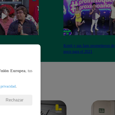
imo cierre de año y se
Kenji y sus fans prometieron de
a peor forma
poco para el 2021
Unión Europea
, tus
.
 privacidad
Rechazar