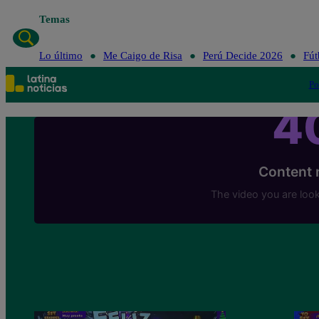
Temas
Lo último
Me Caigo de Risa
Perú Decide 2026
Fút
Po