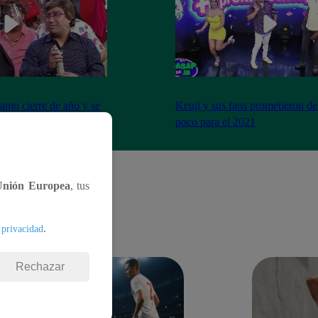
imo cierre de año y se
Kenji y sus fans prometieron de
a peor forma
poco para el 2021
Unión Europea
, tus
.
 privacidad
Rechazar