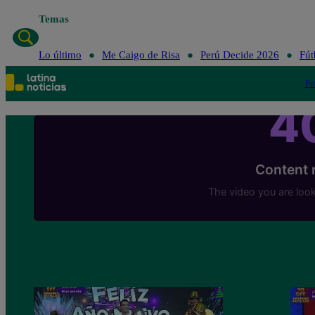
Temas
Lo último
Me C
Lo último
Me Caigo de Risa
Perú Decide 2026
Fút
Po