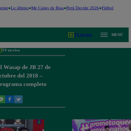
ente
Lo último
Me Caigo de Risa
Perú Decide 2026
Fútbol peruano
TV en vivo
MENÚ
TV en vivo
l Wasap de JB 27 de
ctubre del 2018 –
rograma completo