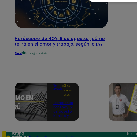
Horóscopo de HOY, 6 de agosto: ¿cómo
te irá en el amor y trabajo, según la IA?
Viral
06 de agosto 2026
Te
06 de
ayudo
agosto
2026
Temblor en
Perú hoy, 6
de agosto:
horario y
epicentro
del último
sismo,
según IGP
Teléf