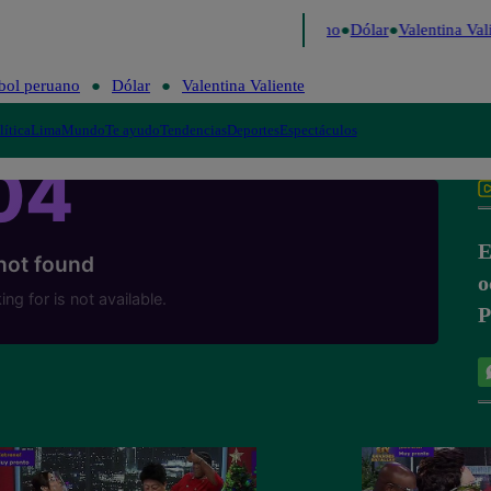
aigo de Risa
Perú Decide 2026
Fútbol peruano
Dólar
Valentina Vali
bol peruano
Dólar
Valentina Valiente
lítica
Lima
Mundo
Te ayudo
Tendencias
Deportes
Espectáculos
E
o
P