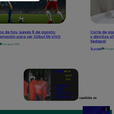
os de hoy, jueves 6 de agosto:
Corte de agu
amación para ver fútbol EN VIVO
y distritos a
Sedapal
06 de agosto 2026
Te ayudo
06 de ago
Mundo
05 de
agosto
2026
Asesinan
de un
balazo en
la cabeza a
Encuéntranos también en
tiktoker en
plena
transmisión
X
en vivo