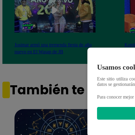
Josimar armó una tremenda fiesta de año
Kenji
nuevo en El Wasap de JB
“ayud
Usamos cook
Este sitio utiliza c
También te puede i
datos se gestionará
Para conocer mejor 