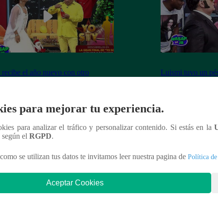
 recibe el año nuevo con otro
Luismi tuvo un pés
ín” ante la emoción de su esposa
lo recordarán de l
ies para mejorar tu experiencia.
ookies para analizar el tráfico y personalizar contenido. Si estás en la
nteresar
n según el
RGPD
.
como se utilizan tus datos te invitamos leer nuestra pagina de
Política de
Aceptar Cookies