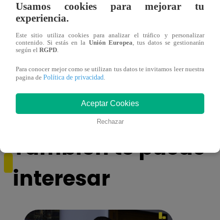
Usamos cookies para mejorar tu
experiencia.
Este sitio utiliza cookies para analizar el tráfico y personalizar
contenido. Si estás en la
Unión Europea
, tus datos se gestionarán
según el
RGPD
.
Para conocer mejor como se utilizan tus datos te invitamos leer nuestra
Josimar armó una tremenda fiesta de año
Kenji
Política de privacidad
pagina de
.
nuevo en El Wasap de JB
“ayud
Aceptar Cookies
Rechazar
También te puede
interesar