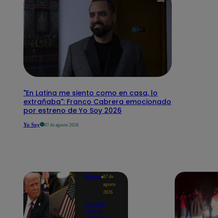
"En Latina me siento como en casa, lo
extrañaba": Franco Cabrera emocionado
por estreno de Yo Soy 2026
Yo Soy
07 de agosto 2026
Mundo
07 de
agosto
2026
Donald
Trump
vuelve a