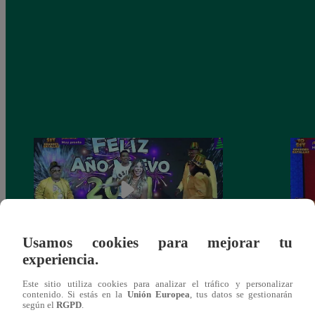
Usamos cookies para mejorar tu
experiencia.
Josimar armó una tremenda fiesta de año
Kenji
Este sitio utiliza cookies para analizar el tráfico y personalizar
nuevo en El Wasap de JB
“ayud
contenido. Si estás en la
Unión Europea
, tus datos se gestionarán
según el
RGPD
.