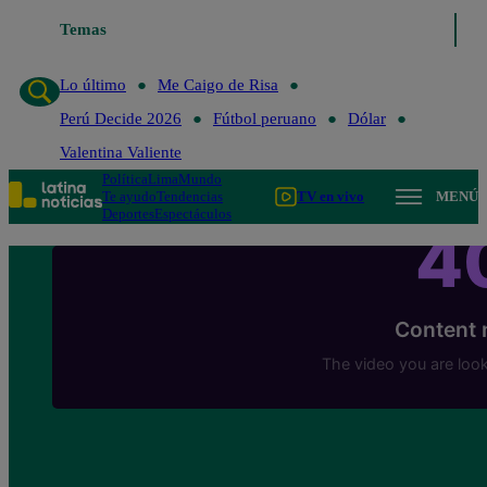
Temas
Lo último
Me Caigo de Risa
Lo último
Me Caigo de Risa
Perú Decide 2026
Fútbol peruano
Dólar
Valentina Valiente
Política
Lima
Mundo
Te ayudo
Tendencias
TV en vivo
MENÚ
Deportes
Espectáculos