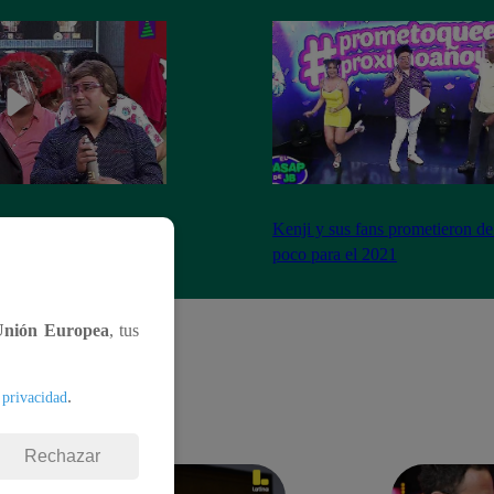
imo cierre de año y se
Kenji y sus fans prometieron de
a peor forma
poco para el 2021
Unión Europea
, tus
.
 privacidad
Rechazar