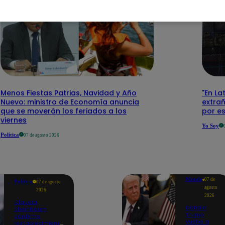
Menos Fiestas Patrias, Navidad y Año
"En La
Nuevo: ministro de Economía anuncia
extra
que se moverán los feriados a los
por e
viernes
Yo Soy
Política
07 de agosto 2026
Mundo
07 de
Política
07 de agosto
agosto
2026
2026
Claudia
Donald
Sheinbaum
Trump
confirma
vuelve a
restablecimiento