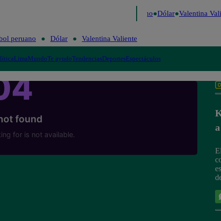
aigo de Risa
Perú Decide 2026
Fútbol peruano
Dólar
Valentina Vali
bol peruano
Dólar
Valentina Valiente
lítica
Lima
Mundo
Te ayudo
Tendencias
Deportes
Espectáculos
K
a
E
c
e
d