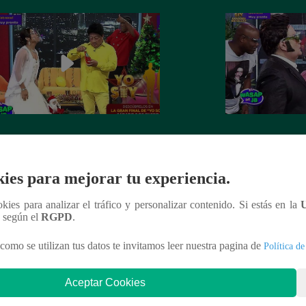
 recibe el año nuevo con otro
Luismi tuvo un pés
ín” ante la emoción de su esposa
lo recordarán de l
ies para mejorar tu experiencia.
ookies para analizar el tráfico y personalizar contenido. Si estás en la
n según el
RGPD
.
nteresar
como se utilizan tus datos te invitamos leer nuestra pagina de
Política de
Aceptar Cookies