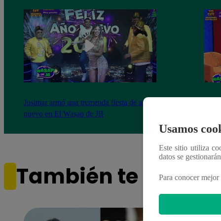
Josimar armó una tremenda fiesta de año
Kenji
nuevo en El Wasap de JB
“ayud
Usamos cook
Este sitio utiliza c
datos se gestionará
También te puede i
Para conocer mejor 