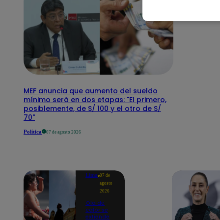
MEF anuncia que aumento del sueldo
mínimo será en dos etapas: "El primero,
posiblemente, de S/ 100 y el otro de S/
70"
Política
07 de agosto 2026
Lima
07 de
agosto
2026
Ola de
calor se
extiende