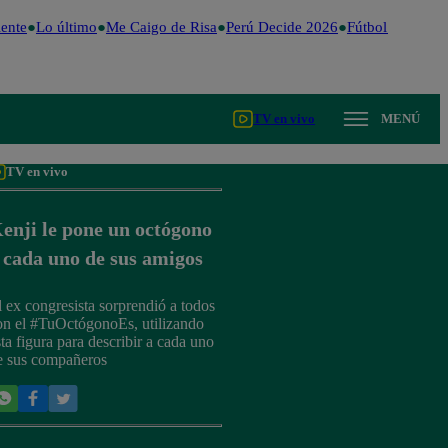
ente
Lo último
Me Caigo de Risa
Perú Decide 2026
Fútbol peruano
TV en vivo
MENÚ
TV en vivo
enji le pone un octógono
 cada uno de sus amigos
l ex congresista sorprendió a todos
on el #TuOctógonoEs, utilizando
sta figura para describir a cada uno
e sus compañeros