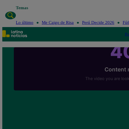
Temas
Lo último
Me C
Lo último
Me Caigo de Risa
Perú Decide 2026
Fút
Po