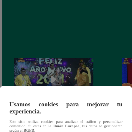
Usamos cookies para mejorar tu
experiencia.
Josimar armó una tremenda fiesta de año
Kenji
nuevo en El Wasap de JB
“ayud
Este sitio utiliza cookies para analizar el tráfico y personalizar
contenido. Si estás en la
Unión Europea
, tus datos se gestionarán
según el
RGPD
.