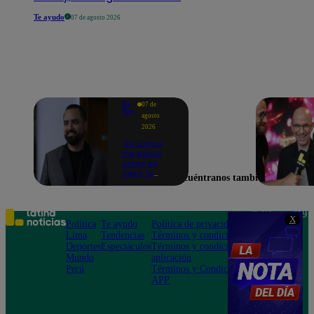
Te ayudo
07 de agosto 2026
Yo
07 de
Soy
agosto
2026
"En Latina
me siento
como en
casa, lo
Encuéntranos también en
extrañaba":
Franco
Cabrera
emocionado
Teléfono: 219
X
por estreno
Política
Te ayudo
Política de privacidad
1000
de Yo Soy
Lima
Tendencias
Términos y condiciones
Av. San
2026
Deportes
Espectáculos
Términos y condiciones
Felipe 968
Mundo
aplicación
Jesús María
Perú
Términos y Condiciones
APP