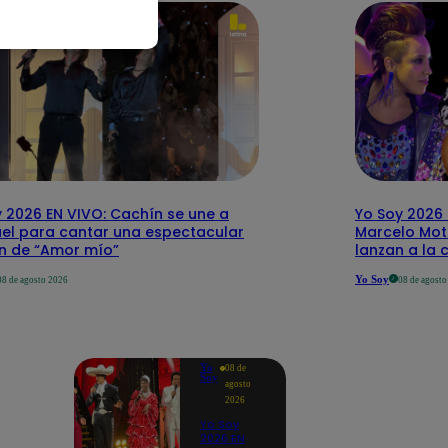
 2026 EN VIVO: Cachín se une a
Yo Soy 2026 
el para cantar una espectacular
Marcelo Mott
ón de “Amor mío”
lanzan a la 
Yo Soy
08 de agosto 2026
08 de agost
Yo
08 de
Soy
agosto
2026
Yo Soy
2026 EN