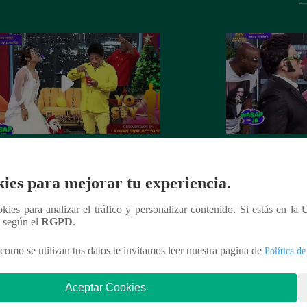
 recibe el año nuevo con otro
Luismi tuvo un pés
ín” ante la emoción de su esposa
lo recordarán de l
ies para mejorar tu experiencia.
ookies para analizar el tráfico y personalizar contenido. Si estás en la
n según el
RGPD
.
nteresar
como se utilizan tus datos te invitamos leer nuestra pagina de
Política de
Aceptar Cookies