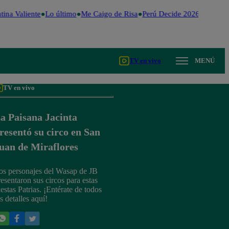
ina Valiente
Lo último
Me Caigo de Risa
Perú Decide 2026
Fútbol p
TV en vivo
MENÚ
TV en vivo
a Paisana Jacinta
resentó su circo en San
uan de Miraflores
os personajes del Wasap de JB
resentaron sus circos para estas
iestas Patrias. ¡Entérate de todos
s detalles aquí!