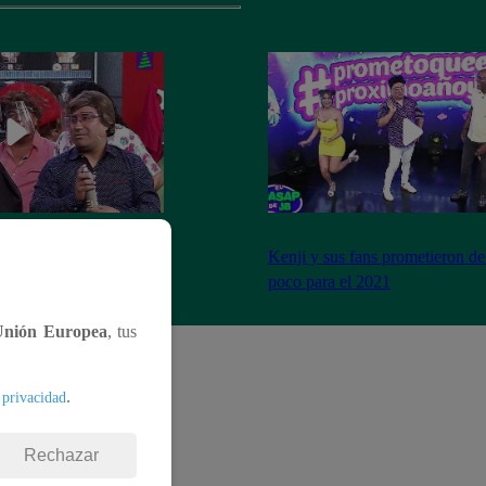
imo cierre de año y se
Kenji y sus fans prometieron de
a peor forma
poco para el 2021
Unión Europea
, tus
.
 privacidad
Rechazar