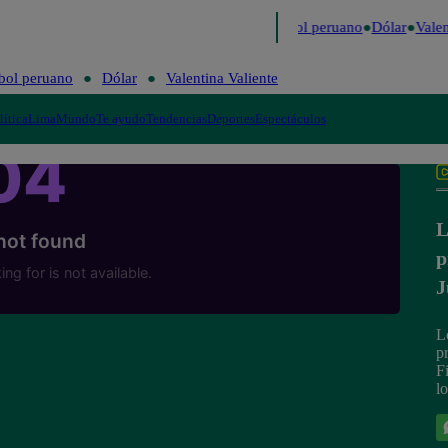
mo
Me Caigo de Risa
Perú Decide 2026
Fútbol peruano
Dólar
Valent
bol peruano
Dólar
Valentina Valiente
lítica
Lima
Mundo
Te ayudo
Tendencias
Deportes
Espectáculos
L
p
J
L
p
F
lo