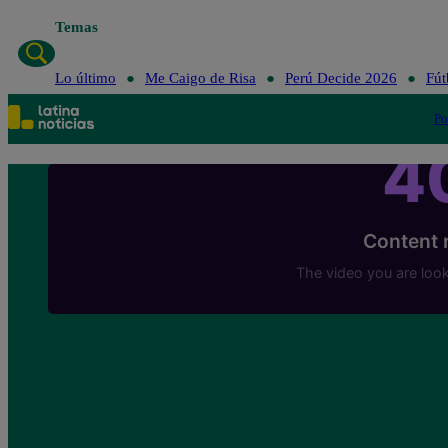
Temas
Lo últi
Lo último
Me Caigo de Risa
Perú Decide 2026
Fút
Po