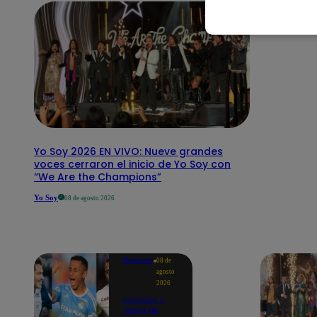
Yo Soy 2026 EN VIVO: Nueve grandes
voces cerraron el inicio de Yo Soy con
“We Are the Champions”
Yo Soy
08 de agosto 2026
Deportes
08 de
agosto
2026
Partidos y
tabla de