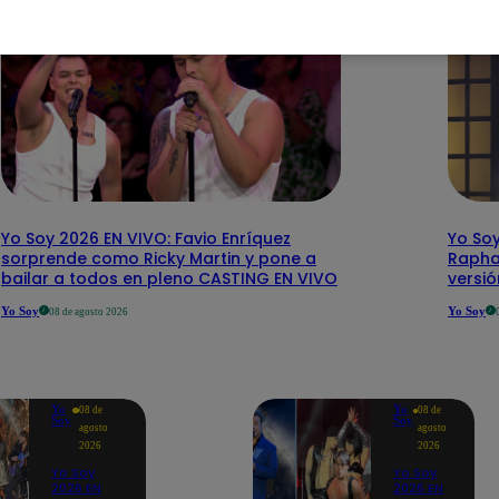
Yo Soy 2026 EN VIVO: Favio Enríquez
Yo Soy
sorprende como Ricky Martin y pone a
Rapha
bailar a todos en pleno CASTING EN VIVO
versi
Yo Soy
Yo Soy
08 de agosto 2026
Yo
Yo
08 de
08 de
Soy
Soy
agosto
agosto
2026
2026
Yo Soy
Yo Soy
2026 EN
2026 EN