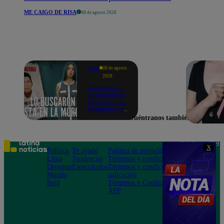
ME CAIGO DE RISA
08 de agosto 2026
Lima
08 de agosto
2026
“Ayúdame a
encontrarlos”:
Abner Aspajo
desapareció
tras sufrir un
Encuéntranos también en
grave
accidente y
perder la
memoria |
Teléfono: 219
X
VIDEO
Política
Te ayudo
Política de privacidad
1000
Lima
Tendencias
Términos y condiciones
Av. San
Deportes
Espectáculos
Términos y condiciones
Felipe 968
Mundo
aplicación
Jesús María
Perú
Términos y Condiciones
APP