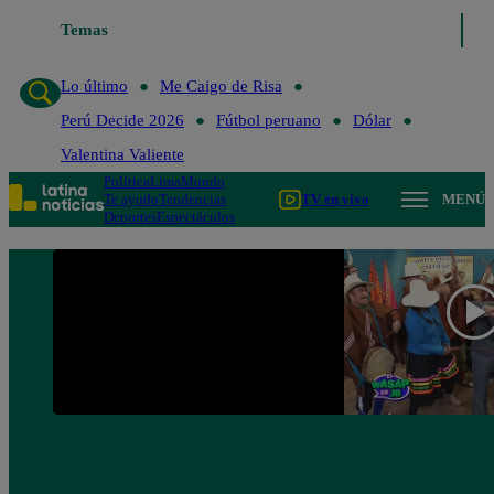
Temas
Lo último
Me Caigo de Risa
Lo último
Me Caigo de Risa
Perú Decide 2026
Fútbol peruano
Dólar
Valentina Valiente
Política
Lima
Mundo
Te ayudo
Tendencias
TV en vivo
MENÚ
Deportes
Espectáculos