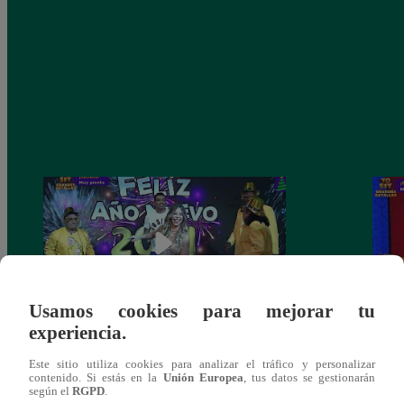
Usamos cookies para mejorar tu
experiencia.
Josimar armó una tremenda fiesta de año
Kenji
Este sitio utiliza cookies para analizar el tráfico y personalizar
nuevo en El Wasap de JB
“ayud
contenido. Si estás en la
Unión Europea
, tus datos se gestionarán
según el
RGPD
.