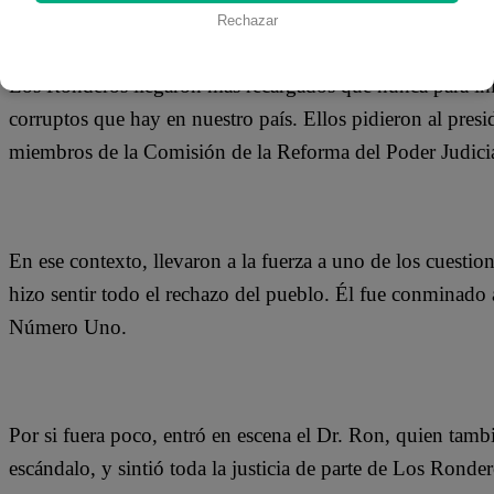
21 de julio 2018
Rechazar
Los Ronderos llegaron más recargados que nunca para impar
corruptos que hay en nuestro país. Ellos pidieron al pre
miembros de la Comisión de la Reforma del Poder Judicia
En ese contexto, llevaron a la fuerza a uno de los cuestion
hizo sentir todo el rechazo del pueblo. Él fue conminado a
Número Uno.
Por si fuera poco, entró en escena el Dr. Ron, quien tamb
escándalo, y sintió toda la justicia de parte de Los Ronder