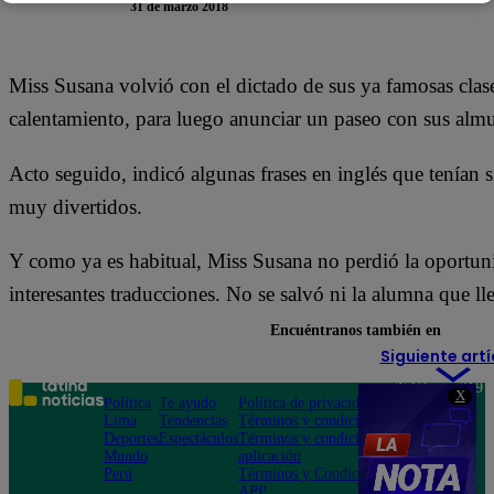
31 de marzo 2018
Miss Susana volvió con el dictado de sus ya famosas cla
calentamiento, para luego anunciar un paseo con sus almu
Acto seguido, indicó algunas frases en inglés que tenían si
muy divertidos.
Y como ya es habitual, Miss Susana no perdió la oportuni
interesantes traducciones. No se salvó ni la alumna que ll
Encuéntranos también en
Siguiente artí
Teléfono: 219
X
Política
Te ayudo
Política de privacidad
1000
Lima
Tendencias
Términos y condiciones
Av. San
Deportes
Espectáculos
Términos y condiciones
Felipe 968
Mundo
aplicación
Jesús María
Perú
Términos y Condiciones
APP