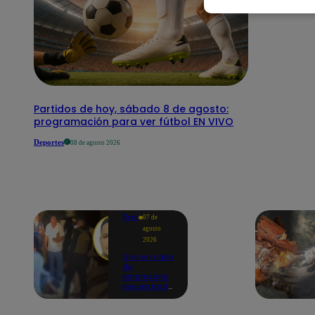
Partidos de hoy, sábado 8 de agosto:
programación para ver fútbol EN VIVO
Deportes
08 de agosto 2026
Perú
07 de
agosto
2026
Giro en caso
de
empresario
secuestrado
y asesinado:
Habría sido