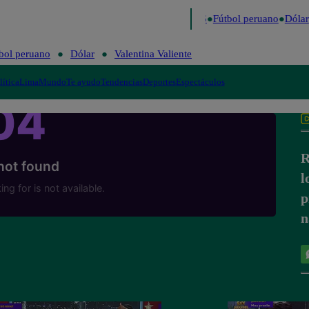
o último
Me Caigo de Risa
Perú Decide 2026
Fútbol peruano
Dólar
bol peruano
Dólar
Valentina Valiente
lítica
Lima
Mundo
Te ayudo
Tendencias
Deportes
Espectáculos
R
l
p
n