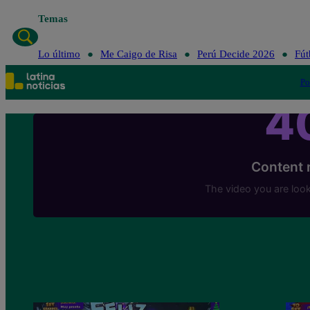
Temas
L
Lo último
Me Caigo de Risa
Perú Decide 2026
Fút
Po