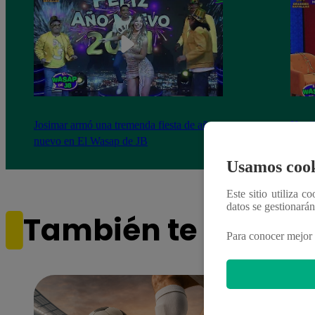
Josimar armó una tremenda fiesta de año
Kenji
nuevo en El Wasap de JB
“ayud
Usamos cook
Este sitio utiliza c
datos se gestionará
También te puede i
Para conocer mejor 