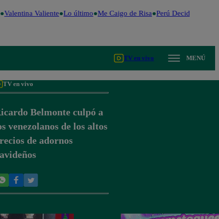
Valentina Valiente
Lo último
Me Caigo de Risa
Perú Decide 2026
Fú
TV en vivo
MENÚ
TV en vivo
icardo Belmonte culpó a
os venezolanos de los altos
recios de adornos
avideños