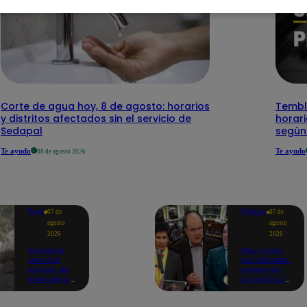
Corte de agua hoy, 8 de agosto: horarios
Temblo
y distritos afectados sin el servicio de
horari
Sedapal
según
Te ayudo
Te ayudo
08 de agosto 2026
Perú
Política
07 de
07 de
agosto
agosto
2026
2026
Gobierno
Elecciones
anuncia
Municipales:
estado de
presentan
emergencia
proyecto de
en siete
ley para
regiones
impedir que