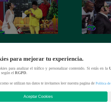
 recibe el año nuevo con otro
Luismi tuvo un pés
ín” ante la emoción de su esposa
lo recordarán de l
ies para mejorar tu experiencia.
ookies para analizar el tráfico y personalizar contenido. Si estás en la
n según el
RGPD
.
nteresar
como se utilizan tus datos te invitamos leer nuestra pagina de
Política de
Aceptar Cookies