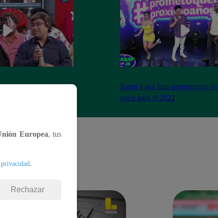
imo cierre de año y se
Kenji y sus fans prometieron de
a peor forma
poco para el 2021
Unión Europea
, tus
.
 privacidad
Rechazar