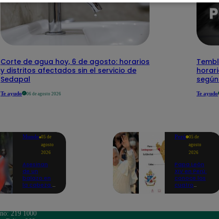
Corte de agua hoy, 6 de agosto: horarios
Temblo
y distritos afectados sin el servicio de
horari
Sedapal
según
Te ayudo
Te ayudo
06 de agosto 2026
Mundo
Perú
05 de
05 de
agosto
agosto
2026
2026
Asesinan
Papa León
de un
XIV en Perú:
balazo en
conoce los
la cabeza a
cuatro
tiktoker en
circuitos
plena
turísticos
transmisión
preparados
en vivo
en
ono: 219 1000