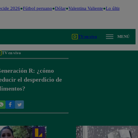
cide 2026
Fútbol peruano
Dólar
Valentina Valiente
Lo último
Me Ca
TV en vivo
MENÚ
TV en vivo
eneración R: ¿cómo
educir el desperdicio de
limentos?