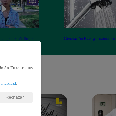
transporte más limpio
Generación R: el gas natural en
(GNV)
Unión Europea
, tus
.
 privacidad
Rechazar