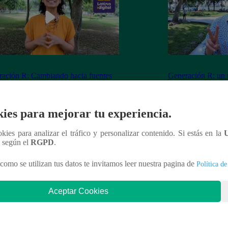
ación R: Cambiando hacia fuentes
Generación R: un 
ergía más limpias
con Gas Natural 
ies para mejorar tu experiencia.
ookies para analizar el tráfico y personalizar contenido. Si estás en la
nteresar
n según el
RGPD
.
como se utilizan tus datos te invitamos leer nuestra pagina de
Política de
Aceptar Cookies