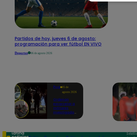
Partidos de hoy, jueves 6 de agosto:
programación para ver fútbol EN VIVO
Deportes
06 de agosto 2026
Perú
05 de
agosto 2026
Ordenan
excarcelar a
militares
investigados
por muerte
de jóvenes
durante
operativo en
Colcabamba
Teléf