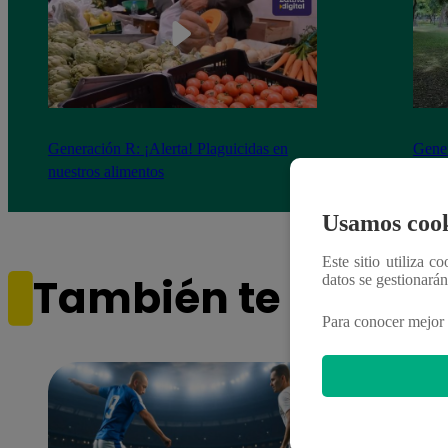
Generación R: ¡Alerta! Plaguicidas en
Gener
nuestros alimentos
de en
Usamos cook
Este sitio utiliza c
También te puede i
datos se gestionará
Para conocer mejor 