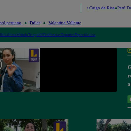
Lo último
Me Caigo de Risa
Perú De
bol peruano
Dólar
Valentina Valiente
lítica
Lima
Mundo
Te ayudo
Tendencias
Deportes
Espectáculos
G
r
a