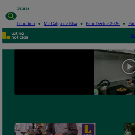
Temas
Lo último
Me Caigo de Risa
Perú Decide 2026
Fút
Po