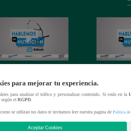
podemos contribuir con el manejo
¿Qué alimentos ayu
s problemas de intolerancia
defensas de nuestr
ies para mejorar tu experiencia.
ointestinal desde una buena nutrición
ookies para analizar el tráfico y personalizar contenido. Si estás en la
n según el
RGPD
.
como se utilizan tus datos te invitamos leer nuestra pagina de
Política de
nteresar
Aceptar Cookies