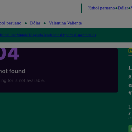
último
Me Caigo de Risa
Perú Decide 2026
Fútbol peruano
Dólar
V
bol peruano
Dólar
Valentina Valiente
lítica
Lima
Mundo
Te ayudo
Tendencias
Deportes
Espectáculos
L
g
e
#
L
y
c