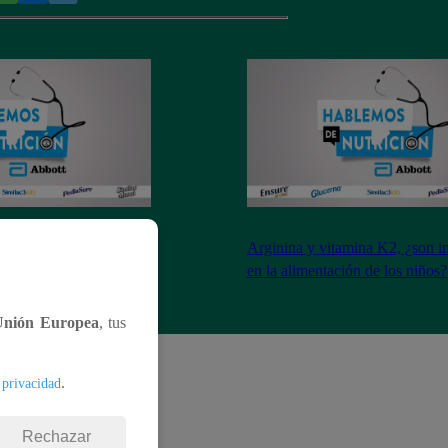
dan a reforzar las
Arginina y vitamina K2, ¿son i
os hijos?
en la alimentación de los niños?
Unión Europea
, tus
.
 privacidad
Rechazar