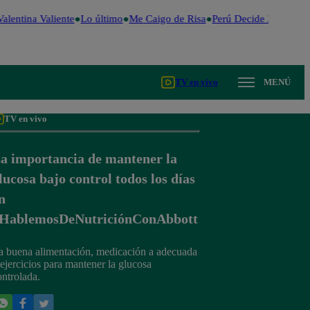
alentina Valiente
Lo último
Me Caigo de Risa
Perú Decide 2026
Fútb
TV en vivo
MENÚ
TV en vivo
a importancia de mantener la
lucosa bajo control todos los días
n
HablemosDeNutriciónConAbbott
a buena alimentación, medicación a adecuada
 ejercicios para mantener la glucosa
ontrolada.