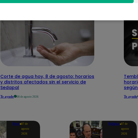
Corte de agua hoy, 8 de agosto: horarios
Temblo
y distritos afectados sin el servicio de
horari
Sedapal
según
Te ayudo
Te ayudo
08 de agosto 2026
Perú
Política
07 de
07 de
agosto
agosto
2026
2026