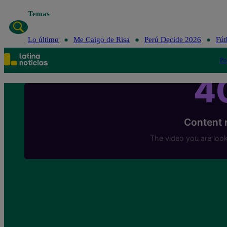
Temas
Lo 
Lo último
Me Caigo de Risa
Perú Decide 2026
Fút
Po