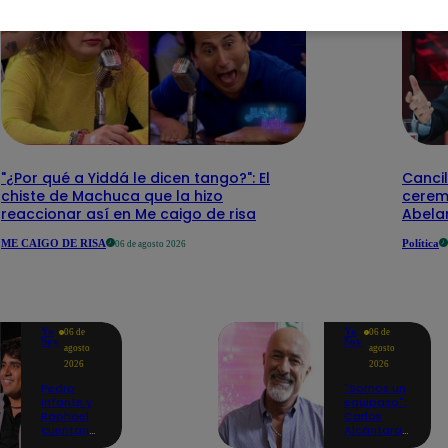
"¿Por qué a Yiddá le dicen tango?": El
Cancil
chiste de Machuca que la hizo
cerem
reaccionar así en Me caigo de risa
Abelar
ME CAIGO DE RISA
Política
06 de agosto 2026
Yo
Yo
06 de
06 de
Soy
Soy
agosto
agosto
2026
2026
Pedro
"Somos un
Infante y
equipazo":
Raphael
Carlos
cuentan
Alcántara
cómo Yo
adelanta