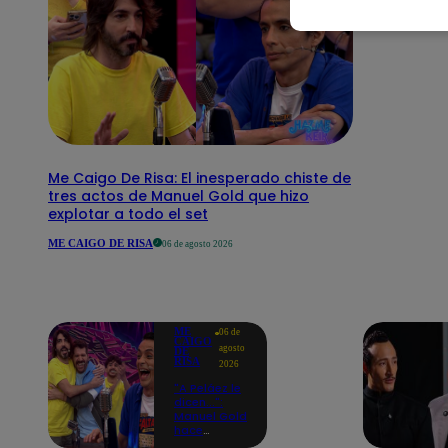
Me Caigo De Risa: El inesperado chiste de
tres actos de Manuel Gold que hizo
explotar a todo el set
ME CAIGO DE RISA
06 de agosto 2026
ME
06 de
CAIGO
agosto
DE
RISA
2026
"A Peláez le
dicen...":
Manuel Gold
hace
explotar de