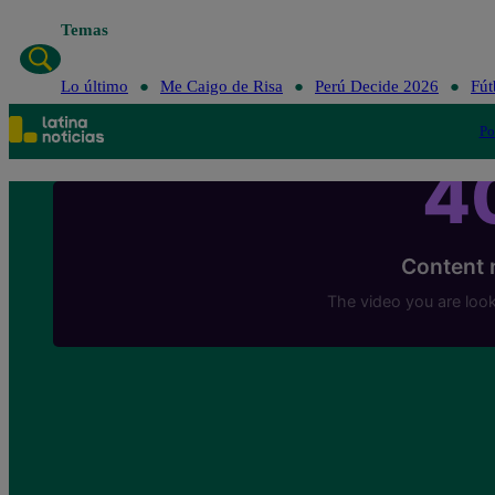
Temas
Lo último
Me
Lo último
Me Caigo de Risa
Perú Decide 2026
Fút
Po