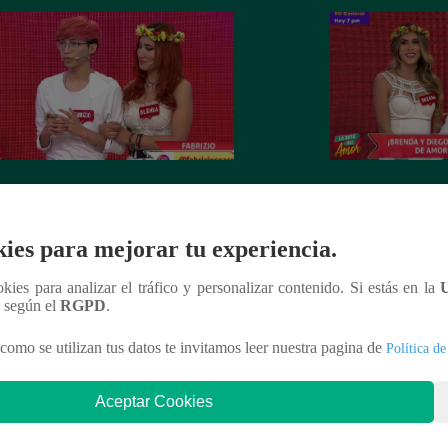
cio y Olenka construyeron una
Brenda y Diego f
ria de amor puro
historia de amor
ies para mejorar tu experiencia.
ookies para analizar el tráfico y personalizar contenido. Si estás en la
n según el
RGPD
.
nteresar
como se utilizan tus datos te invitamos leer nuestra pagina de
Política de
Aceptar Cookies