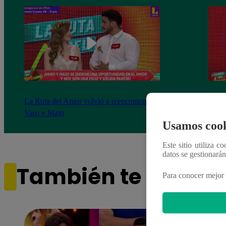
La Ruta del Amor volvió a reencontrar a
Fabri
Varo y Majo
histo
Usamos cook
Este sitio utiliza c
datos se gestionará
También te puede i
Para conocer mejor 