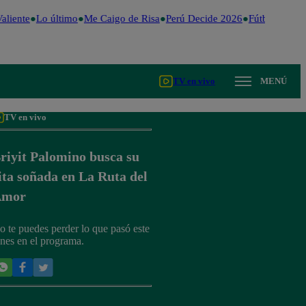
liente
Lo último
Me Caigo de Risa
Perú Decide 2026
Fútbol peruan
TV en vivo
MENÚ
TV en vivo
riyit Palomino busca su
ita soñada en La Ruta del
Amor
o te puedes perder lo que pasó este
unes en el programa.