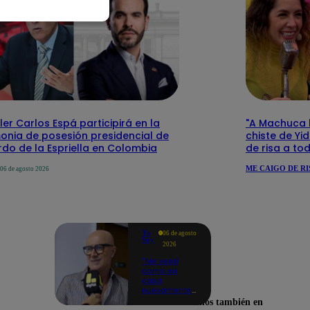
ler Carlos Espá participirá en la
"A Machuca le
onia de posesión presidencial de
chiste de Yi
do de la Espriella en Colombia
de risa a to
ME CAIGO DE RI
06 de agosto 2026
Yo
06 de agosto
Soy
2026
"Me sentí
como en
casa
nuevamente":
Cachín
Encuéntranos también en
emocionado