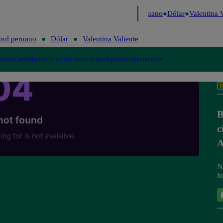
 Caigo de Risa
Perú Decide 2026
Fútbol peruano
Dólar
Valentina Va
bol peruano
Dólar
Valentina Valiente
lítica
Lima
Mundo
Te ayudo
Tendencias
Deportes
Espectáculos
B
c
N
l