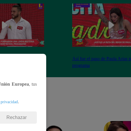
ormaron una hermosa
Así fue el paso de Paula Arias p
programa
Unión Europea
, tus
.
 privacidad
Rechazar