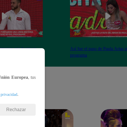
ormaron una hermosa
Así fue el paso de Paula Arias p
programa
Unión Europea
, tus
.
 privacidad
Rechazar