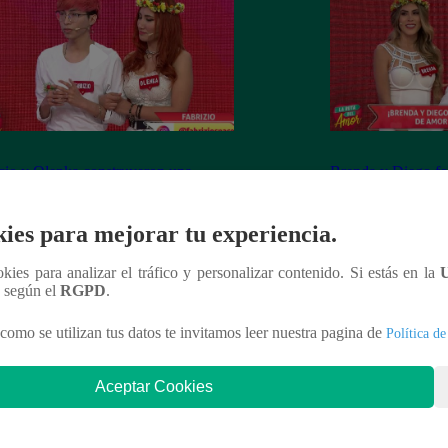
cio y Olenka construyeron una
Brenda y Diego f
ria de amor puro
historia de amor
ies para mejorar tu experiencia.
ookies para analizar el tráfico y personalizar contenido. Si estás en la
n según el
RGPD
.
nteresar
como se utilizan tus datos te invitamos leer nuestra pagina de
Política de
Aceptar Cookies