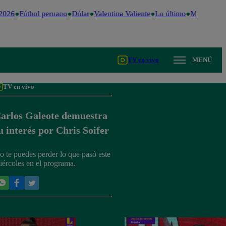
2026
Fútbol peruano
Dólar
Valentina Valiente
Lo último
Me Caigo de
TV en vivo
MENÚ
TV en vivo
arlos Galeote demuestra
u interés por Chris Soifer
o te puedes perder lo que pasó este
iércoles en el programa.