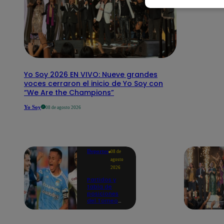
Yo Soy 2026 EN VIVO: Nueve grandes
voces cerraron el inicio de Yo Soy con
“We Are the Champions”
Yo Soy
08 de agosto 2026
Deportes
08 de
agosto
2026
Partidos y
tabla de
posiciones
del Torneo
Clausura EN
VIVO: así van
los equipos