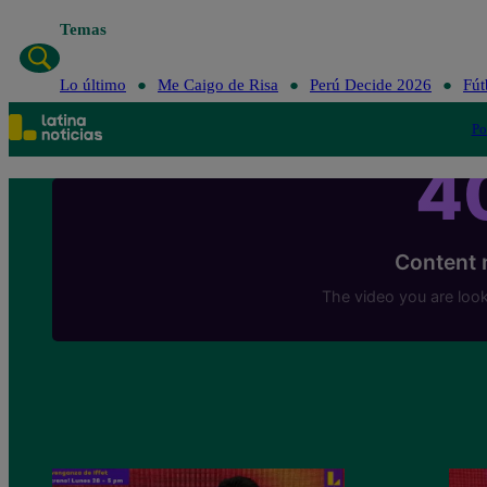
Temas
Lo último
Me Caigo de Risa
Perú Decide 2026
Fút
Po