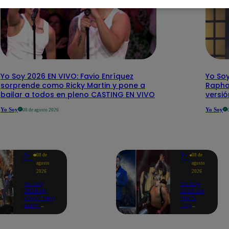
Yo Soy 2026 EN VIVO: Favio Enríquez
Yo Soy
sorprende como Ricky Martin y pone a
Rapha
bailar a todos en pleno CASTING EN VIVO
versi
Yo Soy
Yo Soy
08 de agosto 2026
Yo
Yo
08 de
08 de
Soy
Soy
agosto
agosto
2026
2026
Yo Soy
Yo Soy
2026 EN
2026 EN
VIVO: “Hey
VIVO:
Jude”
Jely
reúne a
Reátegui
Paul
se une a
McCartney,
Nino