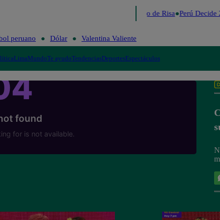
Lo último
Me Caigo de Risa
Perú Decide 
bol peruano
Dólar
Valentina Valiente
lítica
Lima
Mundo
Te ayudo
Tendencias
Deportes
Espectáculos
C
s
N
m