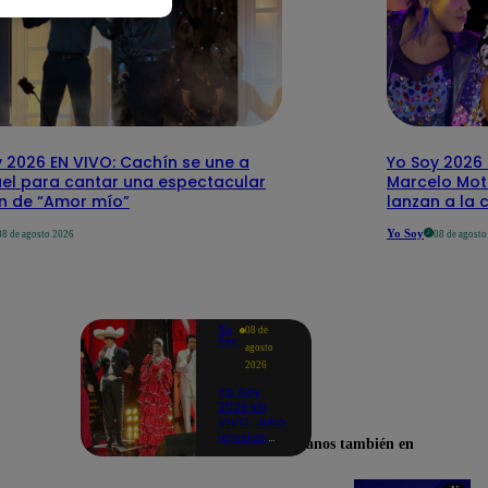
 2026 EN VIVO: Cachín se une a
Yo Soy 2026 
el para cantar una espectacular
Marcelo Mott
ón de “Amor mío”
lanzan a la 
Yo Soy
08 de agosto 2026
08 de agost
Yo
08 de
Soy
agosto
2026
Yo Soy
2026 EN
VIVO: Julio
Iglesias,
Encuéntranos también en
José José,
Celia Cruz
y más