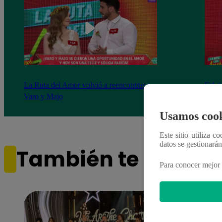
La Ruta del Amor volvió a reencontrar a
Fabri
Varo y Majo
histo
Usamos cook
Este sitio utiliza c
datos se gestionará
También te puede i
Para conocer mejor 