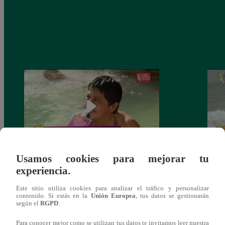
Usamos cookies para mejorar tu
Más vale tarde – Jueves 29 de julio del
Más v
experiencia.
2021 – Programa completo
2021
Este sitio utiliza cookies para analizar el tráfico y personalizar
contenido. Si estás en la
Unión Europea
, tus datos se gestionarán
según el
RGPD
.
Para conocer mejor como se utilizan tus datos te invitamos leer nuestra