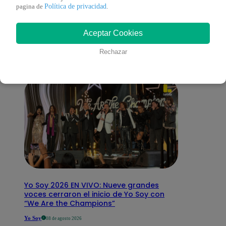
También te puede
Política de privacidad
pagina de
.
Aceptar Cookies
interesar
Rechazar
Yo Soy 2026 EN VIVO: Nueve grandes
voces cerraron el inicio de Yo Soy con
“We Are the Champions”
Yo Soy
08 de agosto 2026