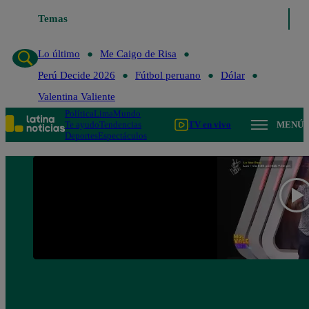
Temas
Lo último
Me Caigo de R
Lo último
Me Caigo de Risa
Perú Decide 2026
Fútbol peruano
Dólar
Valentina Valiente
Política
Lima
Mundo
Te ayudo
Tendencias
TV en vivo
MENÚ
Deportes
Espectáculos