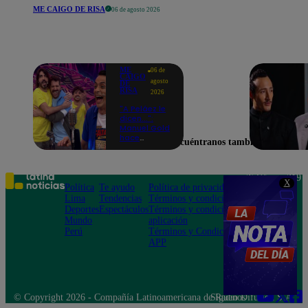
ME CAIGO DE RISA
06 de agosto 2026
ME
06 de
CAIGO
agosto
DE
RISA
2026
"A Peláez le
dicen...":
Manuel Gold
hace
Encuéntranos también en
explotar de
risa a Julio
Díaz antes
de contar el
Teléfono: 219
X
chiste
Política
Te ayudo
Política de privacidad
1000
Lima
Tendencias
Términos y condiciones
Av. San
Deportes
Espectáculos
Términos y condiciones
Felipe 968
Mundo
aplicación
Jesús María
Perú
Términos y Condiciones
APP
© Copyright 2026 - Compañía Latinoamericana de Radio Difusión S.A.
Síguenos