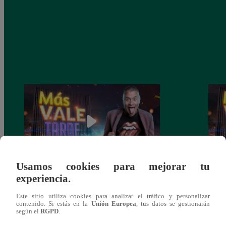
Usamos cookies para mejorar tu
experiencia.
Más vale tarde – Miércoles 21 de julio del
Más v
2021 – Programa completo
2021
Este sitio utiliza cookies para analizar el tráfico y personalizar
contenido. Si estás en la
Unión Europea
, tus datos se gestionarán
según el
RGPD
.