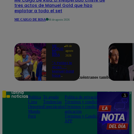
tres actos de Manuel Gold que hizo
explotar a todo el set
ME CAIGO DE RISA
06 de agosto 2026
ME
06 de
CAIGO
agosto
DE
RISA
2026
"A Peláez le
dicen...":
Manuel Gold
hace
Encuéntranos también en
explotar de
risa a Julio
Díaz antes
de contar el
Teléfono: 219
X
chiste
Política
Te ayudo
Política de privacidad
1000
Lima
Tendencias
Términos y condiciones
Av. San
Deportes
Espectáculos
Términos y condiciones
Felipe 968
Mundo
aplicación
Jesús María
Perú
Términos y Condiciones
APP