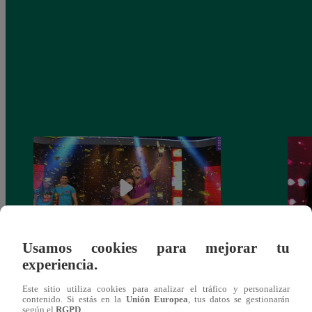
Usamos cookies para mejorar tu
experiencia.
Diego Chávarri se impuso en una reñida
Diego
final a ‘Tomate’ Barraza y se llevó dos
más b
Este sitio utiliza cookies para analizar el tráfico y personalizar
autos cero kilómetros
final
contenido. Si estás en la
Unión Europea
, tus datos se gestionarán
según el
RGPD
.