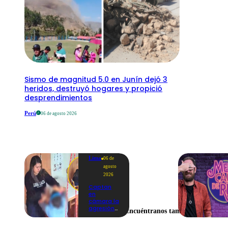
Sismo de magnitud 5.0 en Junín dejó 3
heridos, destruyó hogares y propició
desprendimientos
Perú
06 de agosto 2026
Lima
06 de
agosto
2026
Captan
en
cámara la
agresión
Encuéntranos también en
de una
psicóloga