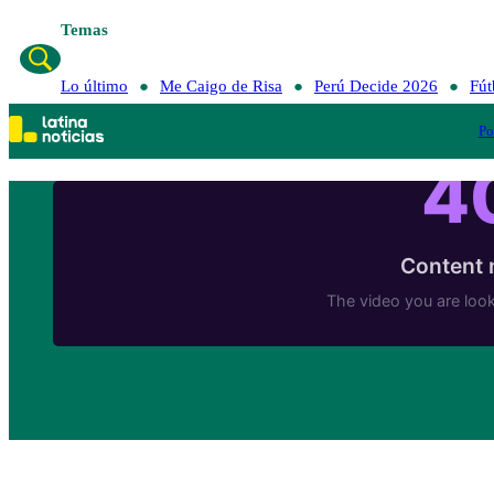
Temas
Lo último
Me Caigo de Risa
Perú Decide 2026
Fút
Po