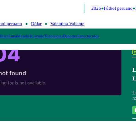
Lo último
Me Caigo de Risa
Perú Decide 2026
Fútbol peruano
bol peruano
Dólar
Valentina Valiente
lítica
Lima
Mundo
Te ayudo
Tendencias
Deportes
Espectáculos
L
L
L
r