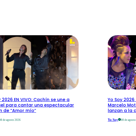
 2026 EN VIVO: Cachín se une a
Yo Soy 2026 
el para cantar una espectacular
Marcelo Mott
ón de “Amor mío”
lanzan a la 
Yo Soy
08 de agosto 2026
08 de agost