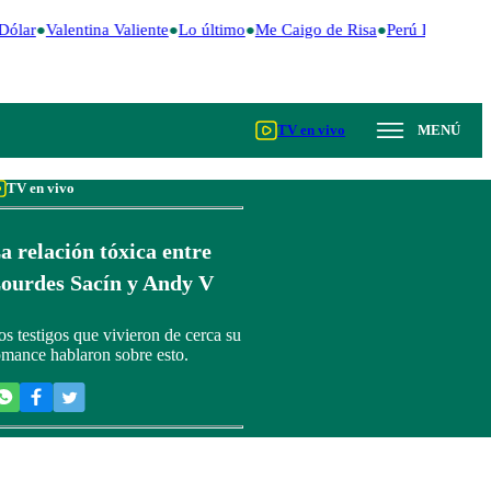
Dólar
Valentina Valiente
Lo último
Me Caigo de Risa
Perú Decide 20
TV en vivo
MENÚ
TV en vivo
a relación tóxica entre
ourdes Sacín y Andy V
os testigos que vivieron de cerca su
omance hablaron sobre esto.