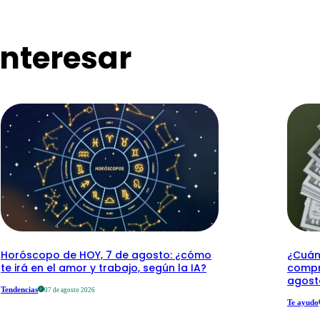
nteresar
Horóscopo de HOY, 7 de agosto: ¿cómo
¿Cuánt
te irá en el amor y trabajo, según la IA?
compr
agost
Tendencias
07 de agosto 2026
Te ayudo