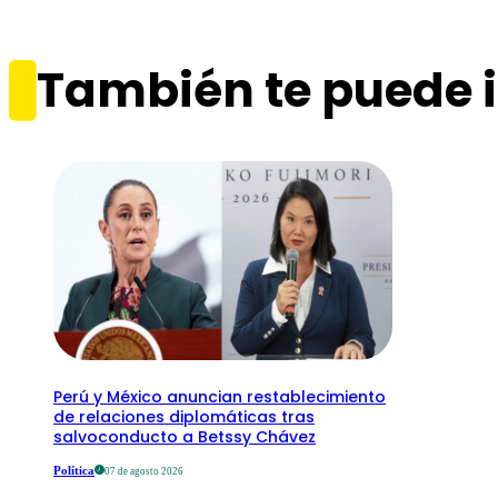
También te puede i
Perú y México anuncian restablecimiento
de relaciones diplomáticas tras
salvoconducto a Betssy Chávez
Política
07 de agosto 2026