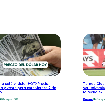
o está el dólar HOY? Precio,
Torneo Clau
a y venta para este viernes 7 de
ver Universit
o
la fecha 4?
Deportes
07 de agosto 2026
07 de ago