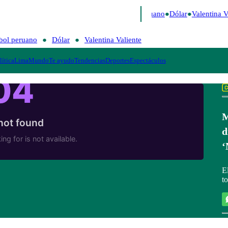
 Caigo de Risa
Perú Decide 2026
Fútbol peruano
Dólar
Valentina Va
bol peruano
Dólar
Valentina Valiente
lítica
Lima
Mundo
Te ayudo
Tendencias
Deportes
Espectáculos
M
d
‘
E
t