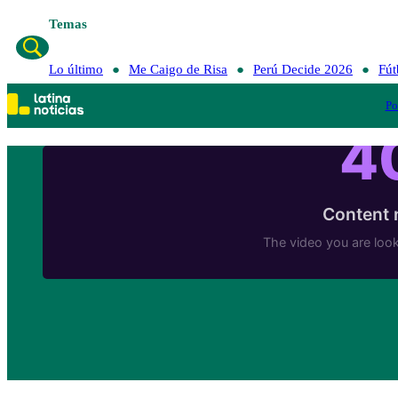
Temas
Lo último
Me
Lo último
Me Caigo de Risa
Perú Decide 2026
Fút
Po