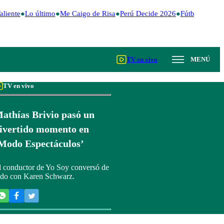
liente
Lo último
Me Caigo de Risa
Perú Decide 2026
Fútbol peruan
TV en vivo
MENÚ
TV en vivo
athías Brivio pasó un
ivertido momento en
Modo Espectáculos’
l conductor de Yo Soy conversó de
odo con Karen Schwarz.